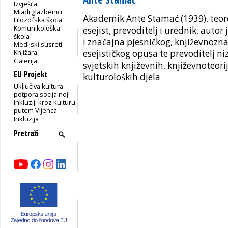
Izvješća
Mladi glazbenici
Akademik Ante Stamać (1939), teore
Filozofska škola
Komunikološka
esejist, prevoditelj i urednik, auto
škola
i značajna pjesničkog, književnozn
Medijski susreti
Knjižara
esejističkog opusa te prevoditelj ni
Galerija
svjetskih književnih, književnoteorij
EU Projekt
kulturoloških djela
Uključiva kultura -
potpora socijalnoj
inkluziji kroz kulturu
putem Vijenca
Inkluzija