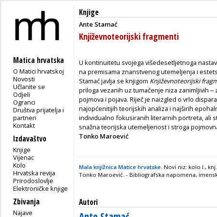
Knjige
Ante Stamać
Književnoteorijski fragmenti
Matica hrvatska
U kontinuitetu svojega višedesetljetnoga nastav
O Matici hrvatskoj
na premisama znanstvenog utemeljenja i estetsk
Novosti
Stamać javlja se knjigom
Književnoteorijski frag
Učlanite se
priloga vezanih uz tumačenje niza zanimljivih 
Odjeli
pojmova i pojava. Riječ je naizgled o vrlo dispa
Ogranci
najopćenitijih teorijskih analiza i najširih epoh
Društva prijatelja i
partneri
individualno fokusiranih literarnih portreta, al
Kontakt
snažna teorijska utemeljenost i stroga pojmovna
Tonko Maroević
Izdavaštvo
Knjige
Vijenac
Kolo
Mala knjižnica Matice hrvatske
. Novi niz: kolo I., 
Hrvatska revija
Tonko Maroević. - Bibliografska napomena, imensko
Prirodoslovlje
Elektroničke knjige
Zbivanja
Autori
Najave
Ante Stamać