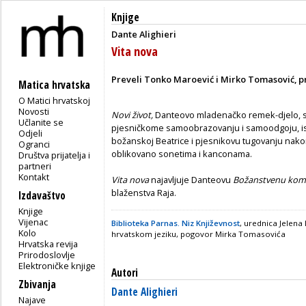
Knjige
Dante Alighieri
Vita nova
Preveli Tonko Maroević i Mirko Tomasović, 
Matica hrvatska
O Matici hrvatskoj
Novosti
Novi život,
Danteovo
mladenačko
remek-djelo, 
Učlanite se
pjesničkome samoobrazovanju i samoodgoju, isp
Odjeli
božanskoj Beatrice i pjesnikovu tugovanju nakon
Ogranci
oblikovano sonetima i kanconama.
Društva prijatelja i
partneri
Kontakt
Vita nova
najavljuje Danteovu
Božanstvenu kom
blaženstva Raja.
Izdavaštvo
Knjige
Vijenac
Biblioteka Parnas. Niz Književnost
, urednica Jelena
Kolo
hrvatskom jeziku, pogovor Mirka Tomasovića
Hrvatska revija
Prirodoslovlje
Elektroničke knjige
Autori
Zbivanja
Dante Alighieri
Najave