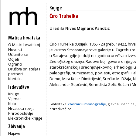
Knjige
Ćiro Truhelka
Uredila Nives Majnarić Pandžić
Matica hrvatska
Ćiro Truhelka (Osijek, 1865 - Zagreb, 1942.), hrv
O Matici hrvatskoj
Novosti
je kustos Strossmayerove galerije u Zagrebu te 
Učlanite se
u Sarajevu gdje je dulji niz godina uređivao iz
Odjeli
Zemaljskog muzeja
. Radove koji govore o njego
Ogranci
starokršćanskoj i srednjovjekovnoj arheologiji u
Društva prijatelja i
paleografiji, numizmatici, povijesti, etnografiji i
partneri
Kontakt
Demo, Mira Kolar-Dimitrijević, Srećko M. Džaja, N
Aleksandar Stipčević, Benedikta Zelić-Bućan i 
Izdavaštvo
Knjige
Vijenac
Kolo
Biblioteka
Zbornici i monografije
, glavna urednica 
Hrvatska revija
priređivačice
Prirodoslovlje
Elektroničke knjige
Zbivanja
Najave