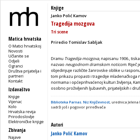
Knjige
Janko Polić Kamov
Tragedija mozgova
Tri scene
Matica hrvatska
Priredio Tomislav Sabljak
O Matici hrvatskoj
Novosti
Učlanite se
Dramu
Tragedija mozgova
, napisanu 1906., tisk
Odjeli
nazvao
neugodnom dramskom noticom
. Riječ
Ogranci
objedinjuje različite žanrovske oblike u raspon
Društva prijatelja i
partneri
tom prikazu propasti i tragedije mladenačkoga n
Kontakt
normama i općeprihvaćenoj kulturi življenja, K
osobno proživljenih ljubavnih, prijateljskih i dru
Izdavaštvo
Knjige
Vijenac
Biblioteka Parnas. Niz Književnost
, urednica Jelena
Kolo
sadrži još i pogovor priređivača
Hrvatska revija
Prirodoslovlje
Elektroničke knjige
Autori
Zbivanja
Janko Polić Kamov
Najave