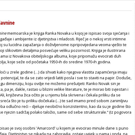
davnine
nine
memoarska je knjiga Ranka Novaka u kojoj je ispisao svoja sjećanja i
aje i ambijente iz djetinjstva i mladosti. Riječ je o nekoj vrsti intimne
oj su lucidna zapažanja o doživljenome ispripovijedana veoma vješto te
oji slikovitim detaljima posvećuje veliku pozornost. Knjiga je ilustrirana
ijama iz Novakova obiteljskoga albuma, koje pripomažu evocirati duh
lja, koje seže od početaka 1950-ih do sredine 1970-ih godina.
oći u zrele godine (…) da shvati kako njegova vlastita zapamćenja imaju
potencijal, te da se zato vrijedi latiti posla i sve to staviti na papir. Doduše,
ugu dimenziju, koju ovdje ne možemo prešutjeti: Ranko Novak sin je
pa je, dakle, rastao u blizini velike literature, te je morao biti svjestan i
Ali, književna žica očito je u njemu bila skrivena i čekala priliku da se
 je sreća što je tu priliku dočekala (…) te sad imamo pred sobom zanimljivu
reba odlučno reći – djeluje neobično konzistentno, kao da su je godine što
se njezin sadržaj polako taložio, same od sebe strukturirale.“ (Iz pogovora
isao je svoj osobni 'Amarcord' u kojem je evocirao minule dane s puno
đaja. Djetinjstvo se nikada na zaboravlja, ostaje uvijek u nama i onda, na