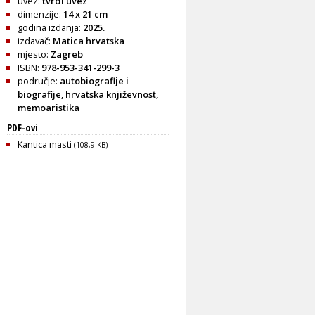
uvez:
tvrdi uvez
dimenzije:
14 x 21 cm
godina izdanja:
2025.
izdavač:
Matica hrvatska
mjesto:
Zagreb
ISBN:
978-953-341-299-3
područje:
autobiografije i
biografije
,
hrvatska književnost
,
memoaristika
PDF-ovi
Kantica masti
(108,9 KB)