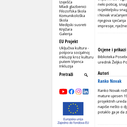
Izvješća
neki poticaj, sna
Mladi glazbenici
iscjeliteljsku sn
Filozofska škola
i Novak vraćanje
Komunikološka
škola
njegova sjećanja
Medijski susreti
impresije, nježne
Knjižara
Galerija
EU Projekt
Uključiva kultura -
Ocjene i prikazi
potpora socijalnoj
Biblioteka Posebn
inkluziji kroz kulturu
putem Vijenca
urednik Željko Po
Inkluzija
Autori
Ranko Novak
Ranko Novak rođen
mature ujesen 197
projektnih ureda
napiše nešto o dj
potaklo ga je da z