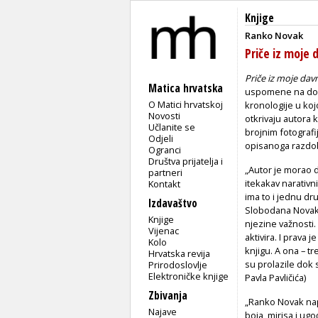
Knjige
Ranko Novak
Priče iz moje 
Priče iz moje dav
Matica hrvatska
uspomene na događ
O Matici hrvatskoj
kronologije u koj
Novosti
otkrivaju autora k
Učlanite se
brojnim fotograf
Odjeli
opisanoga razdob
Ogranci
Društva prijatelja i
„Autor je morao d
partneri
itekakav narativni 
Kontakt
ima to i jednu dr
Izdavaštvo
Slobodana Novaka, 
Knjige
njezine važnosti. 
Vijenac
aktivira. I prava
Kolo
knjigu. A ona – t
Hrvatska revija
su prolazile dok 
Prirodoslovlje
Elektroničke knjige
Pavla Pavličića)
Zbivanja
„Ranko Novak nap
Najave
boja, mirisa i ugo