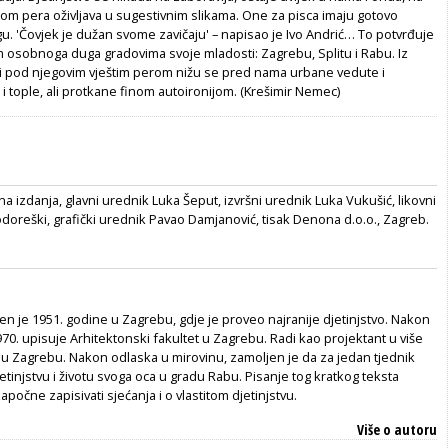
gom pera oživljava u sugestivnim slikama. One za pisca imaju gotovo
agu. 'Čovjek je dužan svome zavičaju' – napisao je Ivo Andrić… To potvrđuje
m osobnoga duga gradovima svoje mladosti: Zagrebu, Splitu i Rabu. Iz
 i pod njegovim vještim perom nižu se pred nama urbane vedute i
 i tople, ali protkane finom autoironijom. (Krešimir Nemec)
a izdanja, glavni urednik Luka Šeput, izvršni urednik Luka Vukušić, likovni
doreški, grafički urednik Pavao Damjanović, tisak Denona d.o.o., Zagreb.
 je 1951. godine u Zagrebu, gdje je proveo najranije djetinjstvo. Nakon
0. upisuje Arhitektonski fakultet u Zagrebu. Radi kao projektant u više
 u Zagrebu. Nakon odlaska u mirovinu, zamoljen je da za jedan tjednik
etinjstvu i životu svoga oca u gradu Rabu. Pisanje tog kratkog teksta
apočne zapisivati sjećanja i o vlastitom djetinjstvu.
Više o autoru