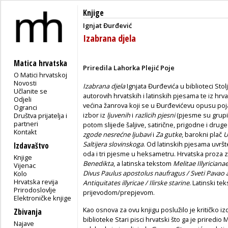
Knjige
Ignjat Đurđević
Izabrana djela
Matica hrvatska
Priredila Lahorka Plejić Poje
O Matici hrvatskoj
Novosti
Izabrana djela
Ignjata Đurđevića u biblioteci Sto
Učlanite se
autorovih hrvatskih i latinskih pjesama te iz hrv
Odjeli
većina žanrova koji se u Đurđevićevu opusu poja
Ogranci
izbor iz
ljuvenih
i
razlicih pjesni
(pjesme su grupi
Društva prijatelja i
partneri
potom slijede šaljive, satirične, prigodne i druge
Kontakt
zgode nesrećne ljubavi
i
Za gutke
, barokni plač
U
Saltijera slovinskoga
. Od latinskih pjesama uvršt
Izdavaštvo
oda i tri pjesme u heksametru. Hrvatska proza 
Knjige
Benedikta
, a latinska tekstom
Melitae Illyriciana
Vijenac
Divus Paulus apostolus naufragus / Sveti Pavao
Kolo
Hrvatska revija
Antiquitates illyricae / Ilirske starine
. Latinski t
Prirodoslovlje
prijevodom/prepjevom.
Elektroničke knjige
Kao osnova za ovu knjigu poslužilo je kritičko iz
Zbivanja
biblioteke Stari pisci hrvatski
što ga je priredio 
Najave