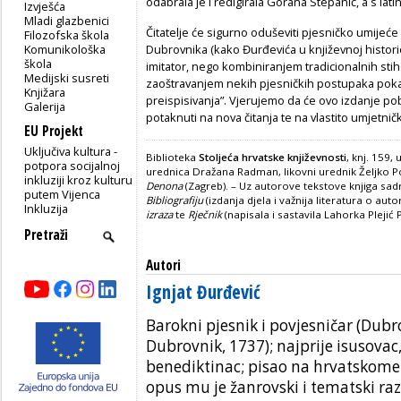
odabrala je i redigirala Gorana Stepanić, a s lat
Izvješća
Mladi glazbenici
Čitatelje će sigurno oduševiti pjesničko umijeće
Filozofska škola
Komunikološka
Dubrovnika (kako Đurđevića u književnoj historiogr
škola
imitator, nego kombiniranjem tradicionalnih stihov
Medijski susreti
zaoštravanjem nekih pjesničkih postupaka pokazu
Knjižara
preispisivanja”. Vjerujemo da će ovo izdanje pob
Galerija
potaknuti na nova čitanja te na vlastito umjetničk
EU Projekt
Uključiva kultura -
Biblioteka
Stoljeća hrvatske književnosti
, knj. 159,
potpora socijalnoj
urednica Dražana Radman, likovni urednik Željko Po
inkluziji kroz kulturu
Denona
(Zagreb). – Uz autorove tekstove knjiga sad
putem Vijenca
Bibliografiju
(izdanja djela i važnija literatura o auto
Inkluzija
izraza
te
Rječnik
(napisala i sastavila Lahorka Plejić 
Autori
Ignjat Đurđević
Barokni pjesnik i povjesničar (Dubr
Dubrovnik, 1737); najprije isusova
benediktinac; pisao na hrvatskome 
opus mu je žanrovski i tematski raz