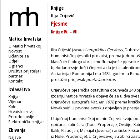
Knjige
Ilija Crijević
Pjesme
Knjige IV. – VII.
Matica hrvatska
O Matici hrvatskoj
Ilija Crijević (
Aelius Lampridius Cervinus
, Dubrovn
Novosti
humanistički pjesnik i prozaist, prema jednodu
Učlanite se
Odjeli
klasičnih filologa ubraja među najveće pjesnike
Ogranci
bjelodano svjedoči i činjenica da je taj talentir
Društva prijatelja i
Acciarinija i Pomponija Leta 1484. godine u Rim
partneri
prestižni pridjevak
poeta laureatus
.
Kontakt
Izdavaštvo
Crijevićeva pjesnička ostavština obuhvaća 240 p
izdanju Matice hrvatske objavit će se u dva sves
Knjige
Vijenac
Crijevićeva autografa
Vat. lat. 1678
prema kritičko
Kolo
Novaković. U prvome svesku objavljen je prepjev p
Hrvatska revija
Prirodoslovlje
U tipičnoj humanističkoj maniri Crijević svoju p
Elektroničke knjige
epičara i satiričara (Tibul, Propercije, Ovidije, Katu
Zbivanja
Italik, Klaudijan, Marcijal i Juvenal) i antičke krš
iz Nole, Prudencije). U Crijevićevoj su zbirci za
Najave