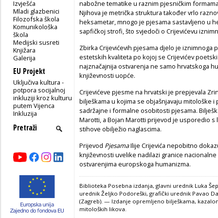
Izvješća
nabožne tematike u raznim pjesničkim formama (hi
Mladi glazbenici
Njihova je metrička struktura također vrlo raznov
Filozofska škola
heksametar, mnogo je pjesama sastavljeno u hen
Komunikološka
sapfičkoj strofi, što svjedoči o Crijevićevu izn
škola
Medijski susreti
Zbirka Crijevićevih pjesama djelo je iznimnoga p
Knjižara
estetskih kvaliteta po kojoj se Crijevićev poet
Galerija
najznačajnija ostvarenja ne samo hrvatskoga hu
EU Projekt
književnosti uopće.
Uključiva kultura -
potpora socijalnoj
Crijevićeve pjesme na hrvatski je prepjevala Zri
inkluziji kroz kulturu
bilješkama u kojima se objašnjavaju mitološke i
putem Vijenca
sadržajne i formalne osobitosti pjesama. Bilješke
Inkluzija
Marotti, a Bojan Marotti prijevod je usporedio s 
stihove obilježio naglascima.
Prijevod
Pjesama
Ilije Crijevića nepobitno doka
književnosti uvelike nadilazi granice nacionalne
ostvarenjima europskoga humanizma.
Biblioteka Posebna izdanja, glavni urednik Luka Šepu
urednik Željko Podoreški, grafički urednik Pavao Dam
(Zagreb). — Izdanje opremljeno bilješkama, kazal
mitoloških likova.