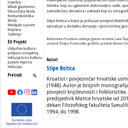
Izvješća
čelnike, koji su uglavnom dobrovoljno radili, ops
Mladi glazbenici
zamisliti bez donatora i zaklada koji su omogućil
Filozofska škola
Komunikološka
škola
Stipe Botica u knjizi je prikazao povijest Matiči
Medijski susreti
opisala je u dodatku donacije i sponzorstva go
Knjižara
Galerija
Biblioteka Posebna izdanja, glavni urednik Luka Šepu
EU Projekt
urednik Željko Podoreški, grafički urednik Neven Os
Uključiva kultura -
potpora socijalnoj
inkluziji kroz kulturu
Autori
putem Vijenca
Inkluzija
Stipe Botica
Kroatist i povjesničar hrvatske usm
(1948). Autor je brojnih monografij
povijesti književnosti i folkloristike.
predsjednik Matice hrvatske od 201
dekan Filozofskog fakulteta Sveuči
1994. do 1998.