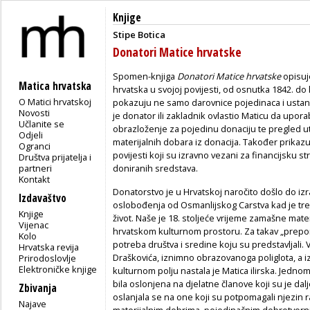
Knjige
Stipe Botica
Donatori Matice hrvatske
Spomen-knjiga
Donatori Matice hrvatske
opisuje
Matica hrvatska
hrvatska u svojoj povijesti, od osnutka 1842. do 
O Matici hrvatskoj
pokazuju ne samo darovnice pojedinaca i ustano
Novosti
je donator ili zakladnik ovlastio Maticu da upora
Učlanite se
obrazloženje za pojedinu donaciju te pregled u
Odjeli
materijalnih dobara iz donacija. Također prikazuj
Ogranci
povijesti koji su izravno vezani za financijsku s
Društva prijatelja i
partneri
doniranih sredstava.
Kontakt
Donatorstvo je u Hrvatskoj naročito došlo do izr
Izdavaštvo
oslobođenja od Osmanlijskog Carstva kad je tre
Knjige
život. Naše je 18. stoljeće vrijeme zamašne mat
Vijenac
hrvatskom kulturnom prostoru. Za takav „preporod
Kolo
potreba društva i sredine koju su predstavljali. 
Hrvatska revija
Draškovića, iznimno obrazovanoga poliglota, a iz 
Prirodoslovlje
Elektroničke knjige
kulturnom polju nastala je Matica ilirska. Jedno
bila oslonjena na djelatne članove koji su je dalj
Zbivanja
oslanjala se na one koji su potpomagali njezin 
Najave
materijalnim dobrima, pojedinačnim dobrotvorni