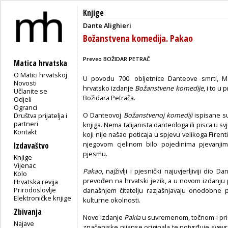
Knjige
Dante Alighieri
Božanstvena komedija. Pakao
Preveo BOŽIDAR PETRAČ
Matica hrvatska
O Matici hrvatskoj
U povodu 700. obljetnice Danteove smrti, Mat
Novosti
hrvatsko izdanje
Božanstvene komedije
, i to u
Učlanite se
Božidara Petrača.
Odjeli
Ogranci
O Danteovoj
Božanstvenoj komediji
ispisane su 
Društva prijatelja i
partneri
knjiga. Nema talijanista danteologa ili pisca u s
Kontakt
koji nije našao poticaja u spjevu velikoga Firent
njegovom cjelinom bilo pojedinima pjevanjima
Izdavaštvo
pjesmu.
Knjige
Vijenac
Pakao
, najživlji i pjesnički najuvjerljiviji di
Kolo
prevođen na hrvatski jezik, a u novom izdanju
Hrvatska revija
Prirodoslovlje
današnjem čitatelju razjašnjavaju onodobne p
Elektroničke knjige
kulturne okolnosti.
Zbivanja
Novo izdanje
Pakla
u suvremenom, točnom i pris
Najave
značenjske nijanse originala te potvrđuje sve