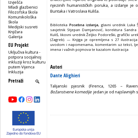
Izvješća
njezinih humanističkih poruka, a izdanje je 
Mladi glazbenici
Buntaka i Vatroslava Kuliša.
Filozofska škola
Komunikološka
škola
Biblioteka
Posebna izdanja,
glavni urednik Luka 
Medijski susreti
savjetnik Stjepan Damjanović, korektura Sandra 
Knjižara
Kuliš, likovni urednik Željko Podoreški, grafički ur
Galerija
(Zagreb). — Knjiga je opremljena s 27 ilustracija
EU Projekt
uvodom i napomenama, komentarim uz tekst, l
imena i važnih pojmova te kazalom ilustracija
Uključiva kultura -
potpora socijalnoj
inkluziji kroz kulturu
Autori
putem Vijenca
Inkluzija
Dante Alighieri
Talijanski pjesnik (Firenca, 1265 – Rave
Božanstvene komedije
jedan je od najslavnijih 