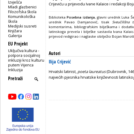
Izvješća
Crijeviću u prijevodu Ivane Kalaice i redakciji Boj
Mladi glazbenici
Filozofska škola
Komunikološka
Biblioteka
Posebna izdanja
, glavni urednik Luka Še
škola
urednik Pavao Damjanović, tisak
Sveučilišna t
Medijski susreti
komentarima, bibliografskim bilješkama i dodatkom 
Knjižara
latinskoga prevela i bilješke sastavila Ivana Kalai
Galerija
prijevod redigirao i naglaske obilježio Bojan Marott
EU Projekt
Uključiva kultura -
Autori
potpora socijalnoj
inkluziji kroz kulturu
Ilija Crijević
putem Vijenca
Inkluzija
Hrvatski latinist,
poeta laureatus
(Dubrovnik, 146
najvećih pjesnika hrvatske književnosti latinsko