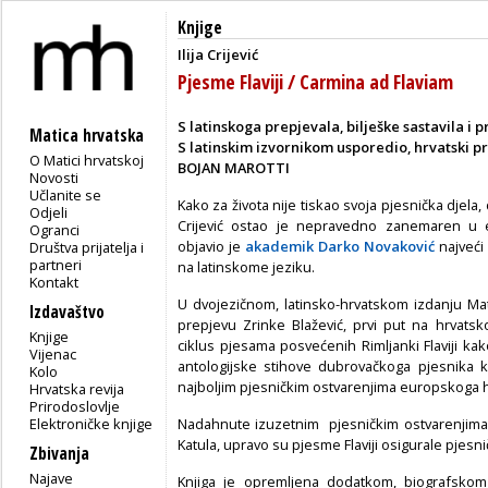
Knjige
Ilija Crijević
Pjesme Flaviji / Carmina ad Flaviam
S latinskoga prepjevala, bilješke sastavila i
Matica hrvatska
S latinskim izvornikom usporedio, hrvatski pr
O Matici hrvatskoj
BOJAN MAROTTI
Novosti
Učlanite se
Kako za života nije tiskao svoja pjesnička djela, 
Odjeli
Crijević ostao je nepravedno zanemaren u eu
Ogranci
objavio je
akademik Darko Novaković
najveći 
Društva prijatelja i
partneri
na latinskome jeziku.
Kontakt
U dvojezičnom, latinsko-hrvatskom izdanju M
Izdavaštvo
prepjevu Zrinke Blažević, prvi put na hrvatsko
Knjige
ciklus pjesama posvećenih Rimljanki Flaviji kak
Vijenac
antologijske stihove dubrovačkoga pjesnika 
Kolo
najboljim pjesničkim ostvarenjima europskoga
Hrvatska revija
Prirodoslovlje
Elektroničke knjige
Nadahnute izuzetnim pjesničkim ostvarenjima rim
Katula, upravo su pjesme Flaviji osigurale pjesni
Zbivanja
Najave
Knjiga je opremljena dodatkom, biografskom s