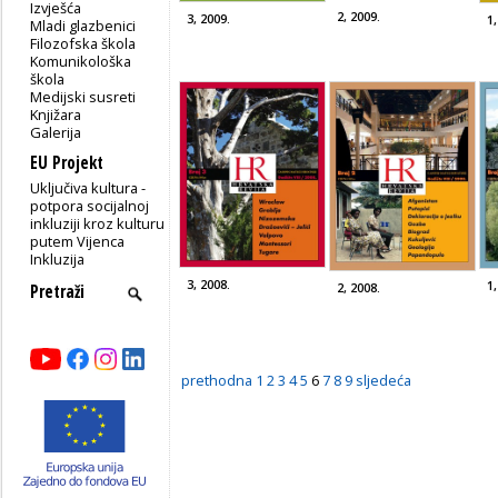
Izvješća
2, 2009.
3, 2009.
1,
Mladi glazbenici
Filozofska škola
Komunikološka
škola
Medijski susreti
Knjižara
Galerija
EU Projekt
Uključiva kultura -
potpora socijalnoj
inkluziji kroz kulturu
putem Vijenca
Inkluzija
3, 2008.
1,
2, 2008.
prethodna
1
2
3
4
5
6
7
8
9
sljedeća