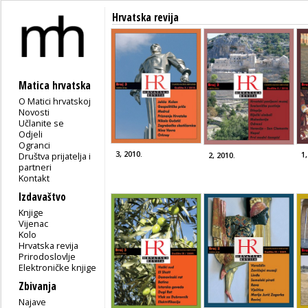
Hrvatska revija
Matica hrvatska
O Matici hrvatskoj
Novosti
Učlanite se
Odjeli
Ogranci
3, 2010.
1,
Društva prijatelja i
2, 2010.
partneri
Kontakt
Izdavaštvo
Knjige
Vijenac
Kolo
Hrvatska revija
Prirodoslovlje
Elektroničke knjige
Zbivanja
Najave