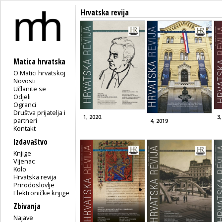
Hrvatska revija
Matica hrvatska
O Matici hrvatskoj
Novosti
Učlanite se
Odjeli
Ogranci
Društva prijatelja i
1, 2020.
3
partneri
4, 2019
Kontakt
Izdavaštvo
Knjige
Vijenac
Kolo
Hrvatska revija
Prirodoslovlje
Elektroničke knjige
Zbivanja
Najave