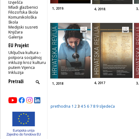
Izvješća
Mladi glazbenici
1, 2019.
3,
4, 2018.
Filozofska škola
Komunikološka
škola
Medijski susreti
Knjižara
Galerija
EU Projekt
Uključiva kultura -
potpora socijalnoj
inkluziji kroz kulturu
putem Vijenca
Inkluzija
4, 2017
3
1, 2018
prethodna
1
2
3
4
5
6
7
8
9
sljedeća