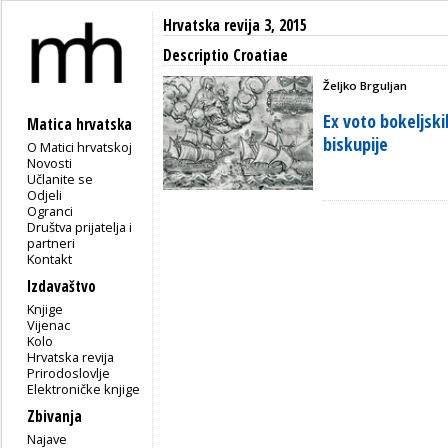
Hrvatska revija 3, 2015
Descriptio Croatiae
Željko Brguljan
Ex voto bokeljsk
Matica hrvatska
biskupije
O Matici hrvatskoj
Novosti
Učlanite se
Odjeli
Ogranci
Društva prijatelja i
partneri
Kontakt
Izdavaštvo
Knjige
Vijenac
Kolo
Hrvatska revija
Prirodoslovlje
Elektroničke knjige
Zbivanja
Najave