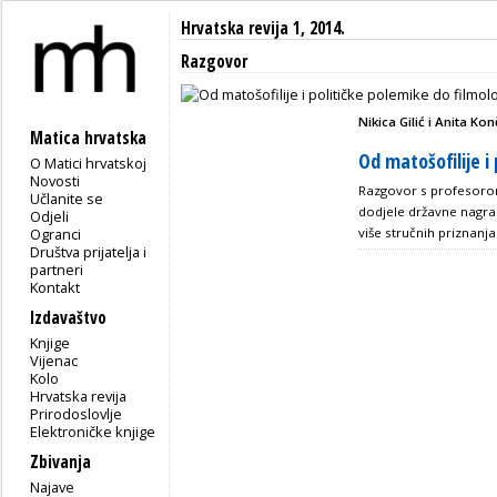
Hrvatska revija 1, 2014.
Razgovor
Nikica Gilić i Anita Ko
Matica hrvatska
Od matošofilije i
O Matici hrvatskoj
Novosti
Razgovor s profesoro
Učlanite se
dodjele državne nagra
Odjeli
Ogranci
više stručnih priznanja
Društva prijatelja i
partneri
Kontakt
Izdavaštvo
Knjige
Vijenac
Kolo
Hrvatska revija
Prirodoslovlje
Elektroničke knjige
Zbivanja
Najave