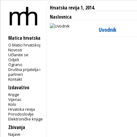
Hrvatska revija 1, 2014.
Naslovnica
Uvodnik
Matica hrvatska
O Matici hrvatskoj
Novosti
Učlanite se
Odjeli
Ogranci
Društva prijatelja i
partneri
Kontakt
Izdavaštvo
Knjige
Vijenac
Kolo
Hrvatska revija
Prirodoslovlje
Elektroničke knjige
Zbivanja
Najave