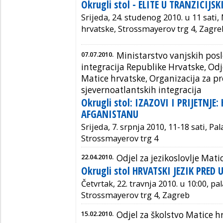
Okrugli stol - ELITE U TRANZICIJ
Srijeda, 24. studenog 2010. u 11 sati
hrvatske, Strossmayerov trg 4, Zagre
07.07.2010.
Ministarstvo vanjskih posl
integracija Republike Hrvatske, Odje
Matice hrvatske, Organizacija za p
sjevernoatlantskih integracija
Okrugli stol: IZAZOVI I PRIJETNJE
AFGANISTANU
Srijeda, 7. srpnja 2010, 11-18 sati, P
Strossmayerov trg 4
22.04.2010.
Odjel za jezikoslovlje Mati
Okrugli stol HRVATSKI JEZIK PRE
Četvrtak, 22. travnja 2010. u 10:00, p
Strossmayerov trg 4, Zagreb
15.02.2010.
Odjel za školstvo Matice h