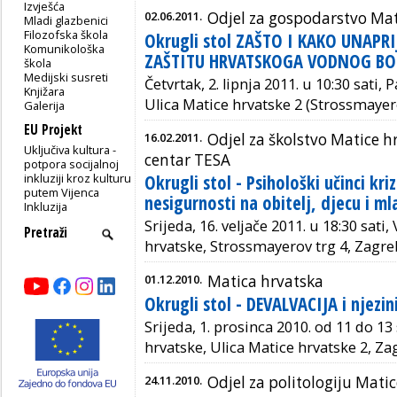
Izvješća
02.06.2011.
Odjel za gospodarstvo Mat
Mladi glazbenici
Filozofska škola
Okrugli stol ZAŠTO I KAKO UNAPRI
Komunikološka
ZAŠTITU HRVATSKOGA VODNOG BO
škola
Medijski susreti
Četvrtak, 2. lipnja 2011. u 10:30 sati,
Knjižara
Ulica Matice hrvatske 2 (Strossmayer
Galerija
EU Projekt
16.02.2011.
Odjel za školstvo Matice h
Uključiva kultura -
centar TESA
potpora socijalnoj
inkluziji kroz kulturu
Okrugli stol - Psihološki učinci kriz
putem Vijenca
nesigurnosti na obitelj, djecu i m
Inkluzija
Srijeda, 16. veljače 2011. u 18:30 sati
hrvatske, Strossmayerov trg 4, Zagre
01.12.2010.
Matica hrvatska
Okrugli stol - DEVALVACIJA i njezini
Srijeda, 1. prosinca 2010. od 11 do 13
hrvatske, Ulica Matice hrvatske 2, Za
24.11.2010.
Odjel za politologiju Mati