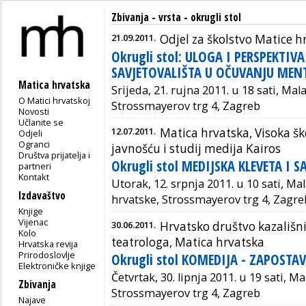
Zbivanja - vrsta - okrugli stol
21.09.2011.
Odjel za školstvo Matice h
Okrugli stol: ULOGA I PERSPEKTI
SAVJETOVALIŠTA U OČUVANJU MEN
Matica hrvatska
Srijeda, 21. rujna 2011. u 18 sati, Ma
O Matici hrvatskoj
Strossmayerov trg 4, Zagreb
Novosti
Učlanite se
12.07.2011.
Matica hrvatska, Visoka šk
Odjeli
Ogranci
javnošću i studij medija Kairos
Društva prijatelja i
Okrugli stol MEDIJSKA KLEVETA I S
partneri
Kontakt
Utorak, 12. srpnja 2011. u 10 sati, M
Izdavaštvo
hrvatske, Strossmayerov trg 4, Zagre
Knjige
Vijenac
30.06.2011.
Hrvatsko društvo kazališnih
Kolo
teatrologa, Matica hrvatska
Hrvatska revija
Prirodoslovlje
Okrugli stol KOMEDIJA - ZAPOSTA
Elektroničke knjige
Četvrtak, 30. lipnja 2011. u 19 sati, 
Zbivanja
Strossmayerov trg 4, Zagreb
Najave