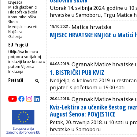
osnovnih škola
Izvješća
Mladi glazbenici
Utorak 14. svibnja 2024. godine u 10 
Filozofska škola
hrvatske u Samoboru, Trgu Matice hr
Komunikološka
škola
19.10.2021.
Matica hrvatska
Medijski susreti
Knjižara
MJESEC HRVATSKE KNJIGE u Matici 
Galerija
EU Projekt
Uključiva kultura -
potpora socijalnoj
inkluziji kroz kulturu
04.08.2019.
Ogranak Matice hrvatske u 
putem Vijenca
1. BISTRIČKI PUB KVIZ
Inkluzija
Nedjelja, 4. kolovoza 2019. u restor
prijatel” s početkom u 19:00 sati.
20.04.2018.
Ogranak Matice hrvatske
Kviz-Lektira za učenike šestog raz
August Šenoa: POVJESTICE
Petak, 20. travnja 2018. u 10 sati u 
hrvatske u Samoboru