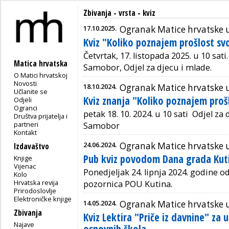
Zbivanja - vrsta - kviz
17.10.2025.
Ogranak Matice hrvatske
Kviz "Koliko poznajem prošlost sv
Četvrtak, 17. listopada 2025. u 10 sati
Matica hrvatska
Samobor, Odjel za djecu i mlade.
O Matici hrvatskoj
Novosti
18.10.2024.
Ogranak Matice hrvatske
Učlanite se
Kviz znanja "Koliko poznajem pro
Odjeli
Ogranci
petak
18. 10. 2024. u 10 sati
Odjel za 
Društva prijatelja i
partneri
Samobor
Kontakt
24.06.2024.
Ogranak Matice hrvatske u
Izdavaštvo
Pub kviz povodom Dana grada Kut
Knjige
Vijenac
Ponedjeljak 24. lipnja 2024. godine od
Kolo
Hrvatska revija
pozornica POU Kutina.
Prirodoslovlje
Elektroničke knjige
14.05.2024.
Ogranak Matice hrvatske
Zbivanja
Kviz Lektira "Priče iz davnine" za 
Najave