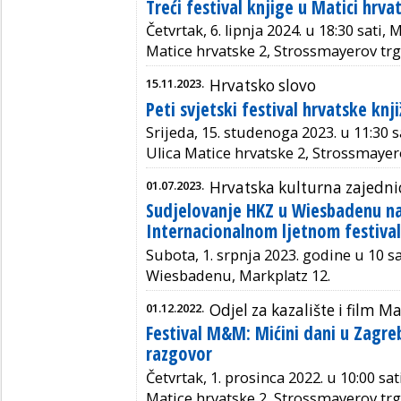
Treći festival knjige u Matici hrva
Četvrtak, 6. lipnja 2024. u 18:30 sati, 
Matice hrvatske 2, Strossmayerov trg
15.11.2023.
Hrvatsko slovo
Peti svjetski festival hrvatske knj
Srijeda, 15. studenoga 2023. u 11:30 s
Ulica Matice hrvatske 2, Strossmayer
01.07.2023.
Hrvatska kulturna zajedn
Sudjelovanje HKZ u Wiesbadenu na
Internacionalnom ljetnom festiva
Subota, 1. srpnja 2023. godine u 10 sa
Wiesbadenu, Markplatz 12.
01.12.2022.
Odjel za kazalište i film 
Festival M&M: Mićini dani u Zagrebu
razgovor
Četvrtak, 1. prosinca 2022. u 10:00 sat
Matice hrvatske 2, Strossmayerov trg