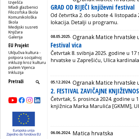
Izvješća
GRAD OD RIJEČI književni festival
Mladi glazbenici
Filozofska škola
Od četvrtka 2. do subote 4. listopada 
Komunikološka
lokacija. Detalji u programu.
škola
Medijski susreti
Knjižara
08.05.2025.
Ogranak Matice hrvatske 
Galerija
Festival vica
EU Projekt
Uključiva kultura -
Četvrtak 8. svibnja 2025. godine u 17
potpora socijalnoj
hrvatske u Zaprešiću, Ulica kardinala 
inkluziji kroz kulturu
putem Vijenca
Inkluzija
05.12.2024.
Ogranak Matice hrvatske u
2. FESTIVAL ZAVIČAJNE KNJIŽEVNOS
Četvrtak, 5. prosinca 2024. godine u 1
knjižnica Marka Marulića [GKMM], Ul
06.06.2024.
Matica hrvatska