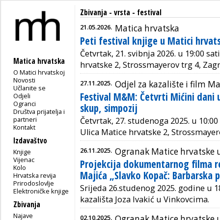
Zbivanja - vrsta - festival
21.05.2026.
Matica hrvatska
Peti festival knjige u Matici hrvat
Četvrtak, 21. svibnja 2026. u 19:00 sat
Matica hrvatska
hrvatske 2, Strossmayerov trg 4, Zag
O Matici hrvatskoj
Novosti
27.11.2025.
Odjel za kazalište i film M
Učlanite se
Festival M&M: Četvrti Mićini dani 
Odjeli
Ogranci
skup, simpozij
Društva prijatelja i
partneri
Četvrtak, 27. studenoga 2025. u 10:00 
Kontakt
Ulica Matice hrvatske 2, Strossmayer
Izdavaštvo
26.11.2025.
Ogranak Matice hrvatske 
Knjige
Vijenac
Projekcija dokumentarnog filma r
Kolo
Majića „Slavko Kopač: Barbarska p
Hrvatska revija
Prirodoslovlje
Srijeda 26.studenog 2025. godine u 1
Elektroničke knjige
kazališta Joza Ivakić u Vinkovcima.
Zbivanja
Najave
02.10.2025.
Ogranak Matice hrvatske 