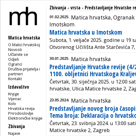
Zbivanja - vrsta - Predstavljanje Hrvatske re
01.02.2025.
Matica hrvatska, Ogranak 
Imotskom
Matica hrvatska u Imotskom
Matica hrvatska
Subota, 1. veljače 2025. godine u 19 
O Matici hrvatskoj
Otvorenog Učilišta Ante Starčevića 7,
Novosti
Učlanite se
30.01.2025.
Matica hrvatska
Odjeli
Ogranci
Predstavljanje Hrvatske revije (4
Društva prijatelja i
1100. obljetnici Hrvatskoga Kralje
partneri
Kontakt
Četvrtak, 30. siječnja 2025. u 12:00 sa
Izdavaštvo
hrvatske, Ulica Matice hrvatske 2, Za
Knjige
Vijenac
23.05.2024.
Matica hrvatska
Kolo
Predstavljanje novog broja časopis
Hrvatska revija
Prirodoslovlje
Tema broja: Deklaracija o hrvats
Elektroničke knjige
Četvrtak, 23. svibnja 2024. u 13:00 sat
Zbivanja
Matice hrvatske 2, Zagreb
Najave