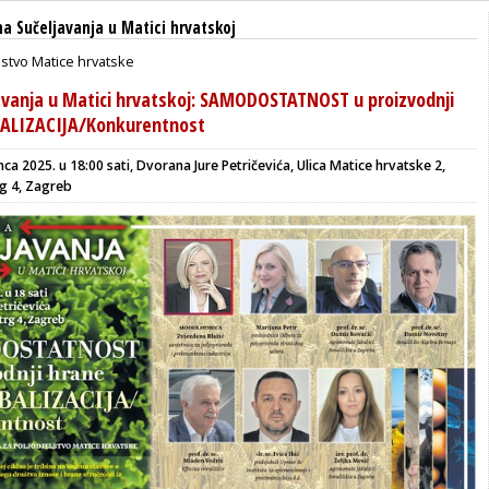
na Sučeljavanja u Matici hrvatskoj
lstvo Matice hrvatske
javanja u Matici hrvatskoj: SAMODOSTATNOST u proizvodnji
BALIZACIJA/Konkurentnost
nca 2025. u 18:00 sati, Dvorana Jure Petričevića, Ulica Matice hrvatske 2,
g 4, Zagreb