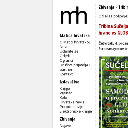
Zbivanja
-
Tribi
Odjel za poljodje
Tribina Sučel
hrane vs GLO
Matica hrvatska
O Matici hrvatskoj
Četvrtak, 4. prosi
Novosti
Strossmayerov tr
Učlanite se
Odjeli
Ogranci
Društva prijatelja i
partneri
Kontakt
Izdavaštvo
Knjige
Vijenac
Kolo
Hrvatska revija
Prirodoslovlje
Elektroničke knjige
Zbivanja
Najave