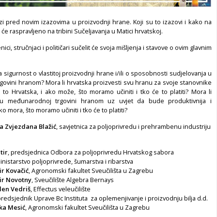
zi pred novim izazovima u proizvodnji hrane. Koji su to izazovi i kako na
t će raspravljeno na tribini Sučeljavanja u Matici hrvatskoj.
ci, stručnjaci i političari sučelit će svoja mišljenja i stavove o ovim glavnim
na sigurnost o vlastitoj proizvodnji hrane i/ili o sposobnosti sudjelovanja u
ovini hranom? Mora li hrvatska proizvesti svu hranu za svoje stanovnike
i to Hrvatska, i ako može, što moramo učiniti i tko će to platiti? Mora li
 u međunarodnoj trgovini hranom uz uvjet da bude produktivnija i
 mora, što moramo učiniti i tko će to platiti?
a Zvjezdana Blažić
, savjetnica za poljoprivredu i prehrambenu industriju
tir
, predsjednica Odbora za poljoprivredu Hrvatskog sabora
Ministarstvo poljoprivrede, šumarstva i ribarstva
ir Kovačić
, Agronomski fakultet Sveučilišta u Zagrebu
mir Novotny
, Sveučilište Algebra Bernays
aden Vedriš
, Effectus veleučilište
predsjednik Uprave Bc Instituta za oplemenjivanje i proizvodnju bilja d.d.
ljka Mesić
, Agronomski fakultet Sveučilišta u Zagrebu