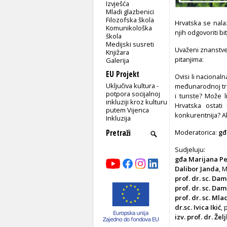
Izvješća
Mladi glazbenici
Filozofska škola
Hrvatska se nala
Komunikološka
njih odgovoriti bi
škola
Medijski susreti
Uvaženi znanstveni
Knjižara
pitanjima:
Galerija
EU Projekt
Ovisi li nacional
Uključiva kultura -
međunarodnoj trg
potpora socijalnoj
i turiste? Može l
inkluziji kroz kulturu
Hrvatska ostati
putem Vijenca
konkurentnija? Ako
Inkluzija
Moderatorica:
gđ
Sudjeluju:
gđa Marijana Pe
Dalibor Janda
, 
prof. dr. sc. Dam
prof. dr. sc. Da
prof. dr. sc. Ml
dr.sc. Ivica Ikić
, 
izv. prof. dr. Že