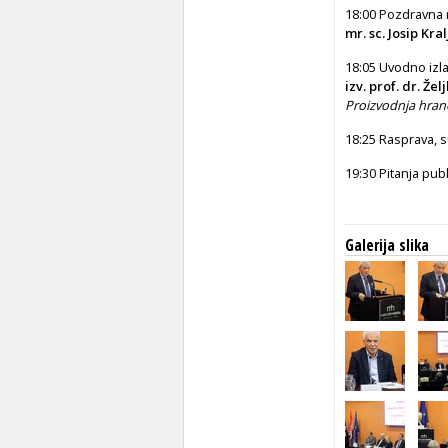
18:00 Pozdravna r
mr. sc.
Josip Kral
18:05 Uvodno izl
izv. prof. dr. Že
Proizvodnja hrane
18:25 Rasprava, s
19:30 Pitanja pub
Galerija slika