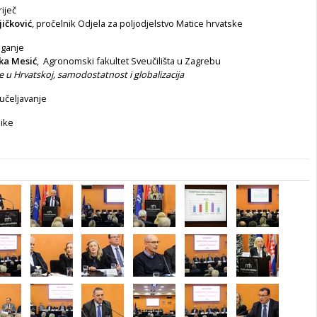
iječ
jičković
, pročelnik Odjela za poljodjelstvo Matice hrvatske
aganje
ljka Mesić
, Agronomski fakultet Sveučilišta u Zagrebu
 u Hrvatskoj, samodostatnost i globalizacija
učeljavanje
like