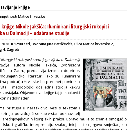
tavljanje knjige
umjetnosti Matice hrvatske
knjige Nikole Jakšića: Iluminirani liturgijski rukopisi
ka u Dalmaciji – odabrane studije
a 2026. u 12:00 sati, Dvorana Jure Petričevića, Ulica Matice hrvatske 2,
g 4, Zagreb
 liturgijski rukopisi srednjega vijeka u Dalmaciji
udije
autora Nikole Jakšića,
professora
ilišta u Zadru, predstavlja izniman doprinos
snoumjetničkoj literaturi. Iako su iluminirani
isi na području Hrvatske bili predmet pionirskih
elovita i metodološki dosljedna studija kakvu
 izostajala. Objavom ove knjige taj je znakoviti
okon nadoknađen.
ama pristupa u neraskidivoj vezi s tekstom i
ustriraju, potvrđujući se kao vrstan poznavatelj
 i srednjovjekovnih liturgijskih praksi. Upravo mu je to znanje omogućilo
afsku i grafičku interpretaciju svakog inicijala te njegovo smještanje u
 sadržajni kontekst. Jakšić s velikom pažnjom analizira sadržaj i liturgijsku