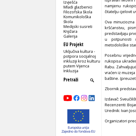
Izvješća
namjenu rukopisa
Mladi glazbenici
čitatelju cjelovit
Filozofska škola
Komunikološka
škola
Ova minuciozna s
Medijski susreti
kršćanstvu, pism
Knjižara
predstavljaju pr
Galerija
u potpunosti na
EU Projekt
metodološke stan
Uključiva kultura -
Posebnu vrijedno
potpora socijalnoj
inkluziji kroz kulturu
rukopisa ukrade
putem Vijenca
Rabu. Zahvaljuju
Inkluzija
vraćen iz muzeja 
baštine. (preuzet
Zbornik predstavlj
Izdavač: Sveučiliš
Recenzenti: Bojan
Urednik: Ivan Jos
Organizatori pred