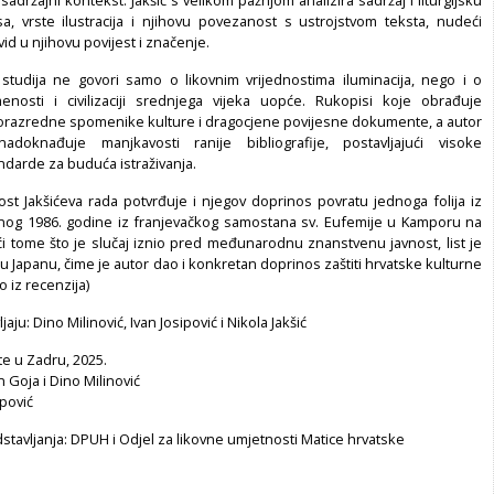
, vrste ilustracija i njihovu povezanost s ustrojstvom teksta, nudeći
 uvid u njihovu povijest i značenje.
tudija ne govori samo o likovnim vrijednostima iluminacija, nego i o
enosti i civilizaciji srednjega vijeka uopće. Rukopisi koje obrađuje
vorazredne spomenike kulture i dragocjene povijesne dokumente, a autor
doknađuje manjkavosti ranije bibliografije, postavljajući visoke
darde za buduća istraživanja.
st Jakšićeva rada potvrđuje i njegov doprinos povratu jednoga folija iz
nog 1986. godine iz franjevačkog samostana sv. Eufemije u Kamporu na
ći tome što je slučaj iznio pred međunarodnu znanstvenu javnost, list je
u Japanu, čime je autor dao i konkretan doprinos zaštiti hrvatske kulturne
o iz recenzija)
aju: Dino Milinović, Ivan Josipović i Nikola Jakšić
te u Zadru, 2025.
 Goja i Dino Milinović
ipović
stavljanja: DPUH i Odjel za likovne umjetnosti Matice hrvatske