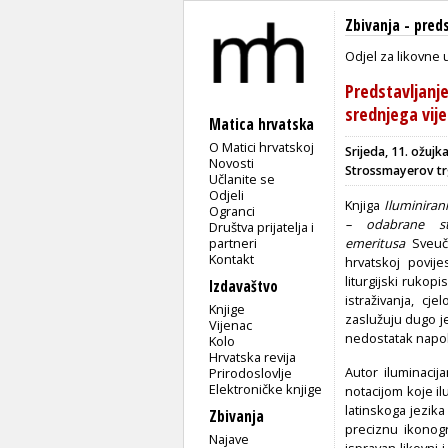
Zbivanja
-
preds
Odjel za likovne 
Predstavljanje 
srednjega vije
Matica hrvatska
O Matici hrvatskoj
Srijeda, 11. ožujk
Novosti
Strossmayerov tr
Učlanite se
Odjeli
Knjiga
Iluminirani
Ogranci
– odabrane st
Društva prijatelja i
partneri
emeritusa
Sveuč
Kontakt
hrvatskoj povije
liturgijski rukop
Izdavaštvo
istraživanja, cj
Knjige
zaslužuju dugo je
Vijenac
nedostatak nap
Kolo
Hrvatska revija
Autor iluminacij
Prirodoslovlje
Elektroničke knjige
notacijom koje il
latinskoga jezika
Zbivanja
preciznu ikonogr
Najave
ispravan likovni i