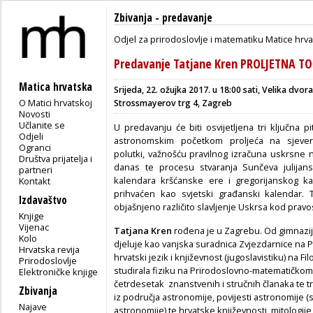
Zbivanja
-
predavanje
Odjel za prirodoslovlje i matematiku Matice hrv
Predavanje Tatjane Kren PROLJETNA T
Matica hrvatska
Srijeda, 22. ožujka 2017. u 18:00 sati, Velika dvo
O Matici hrvatskoj
Strossmayerov trg 4, Zagreb
Novosti
Učlanite se
U predavanju će biti osvijetljena tri ključna pi
Odjeli
astronomskim početkom proljeća na sjever
Ogranci
polutki, važnošću pravilnog izračuna uskrsne 
Društva prijatelja i
danas te procesu stvaranja Sunčeva julijan
partneri
kalendara kršćanske ere i gregorijanskog ka
Kontakt
prihvaćen kao svjetski građanski kalendar. 
Izdavaštvo
objašnjeno različito slavljenje Uskrsa kod pravos
Knjige
Vijenac
Tatjana Kren
rođena je u Zagrebu. Od gimnazi
Kolo
djeluje kao vanjska suradnica Zvjezdarnice na P
Hrvatska revija
hrvatski jezik i književnost (jugoslavistiku) na F
Prirodoslovlje
studirala fiziku na Prirodoslovno-matematičkom f
Elektroničke knjige
četrdesetak znanstvenih i stručnih članaka te t
Zbivanja
iz područja astronomije, povijesti astronomije (
Najave
astronomije) te hrvatske književnosti, mitologije,