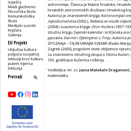
Izvješća
astronomije. Članica je Matice hrvatske, Hrvat
Mladi glazbenici
hrvatskih astronomskih društava i Hrvatskog knj
Filozofska škola
Autorica je znanstvenih knjiga
Astronomijski vre
Komunikološka
škola
zvjezdoznanstva
(2002.),
Nebesa se osuše zvijezd
Medijski susreti
(2004) i suautorica knjige
Oton Kučera (1857-1931
Knjižara
stručnu knjigu
Svjetski kalendar i kršćanska era
(
Galerija
pjesama
Sve-mir
i
Djetinjstvo u Trnju.
Autorica j
EU Projekt
SPOZNAJA – TAJ BESKRAJNI SVEMIR (Radio Marija
Zagreb (2003), prigodom stote obljetnice njezin
Uključiva kultura -
potpora socijalnoj
sa znanstveno-stručnog skupa o Otonu Kučeri, 
inkluziji kroz kulturu
150. godišnjice Kučerina rođenja.
putem Vijenca
Inkluzija
Voditeljica: mr. sc.
Jasna Matekalo Draganović
matematiku