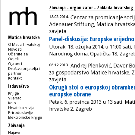
Zbivanja - organizator - Zaklada hrvatskog
18.03.2014.
Centar za promicanje soci
Adenauer Stiftung, Matica hrvatsk
zavjeta
Matica hrvatska
Panel-diskusija: Europske vrijednos
O Matici hrvatskoj
Utorak, 18. ožujka 2014. u 11:00 sati
Novosti
Narodnog doma, Opatička 18, Zagre
Učlanite se
Odjeli
Ogranci
06.12.2013.
Andrej Plenković, Davor Bo
Društva prijatelja i
za gospodarstvo Matice hrvatske, 
partneri
Kontakt
zavjeta
Okrugli stol o europskoj obramben
Izdavaštvo
europske obrane
Knjige
Vijenac
Petak, 6. prosinca 2013 u 13 sati, Mat
Kolo
Hrvatska revija
hrvatske 2, Zagreb
Prirodoslovlje
Elektroničke knjige
Zbivanja
Najave