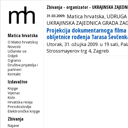
Zbivanja - organizator - UKRAJINSKA ZAJED
31.03.2009.
Matica hrvatska, UDRUGA
UKRAJINSKA ZAJEDNICA GRADA ZA
Projekcija dokumentarnoga filma
Matica hrvatska
obljetnice rođenja Tarasa Ševčenk
O Matici hrvatskoj
Utorak, 31. ožujka 2009. u 19 sati, Pa
Novosti
Strossmayerov trg 4, Zagreb
Učlanite se
Odjeli
Ogranci
Društva prijatelja i
partneri
Kontakt
Izdavaštvo
Knjige
Vijenac
Kolo
Hrvatska revija
Prirodoslovlje
Elektroničke knjige
Zbivanja
Najave