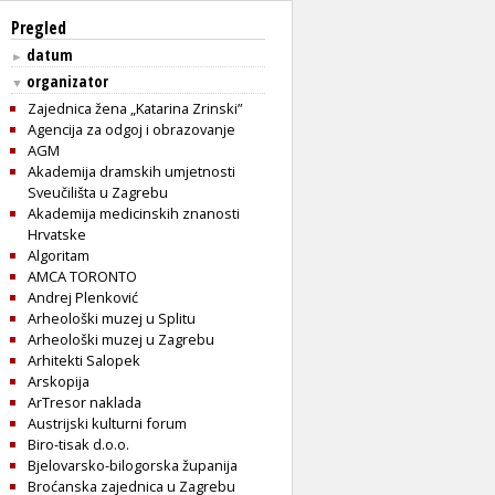
Pregled
datum
►
organizator
▼
Zajednica žena „Katarina Zrinski”
Agencija za odgoj i obrazovanje
AGM
Akademija dramskih umjetnosti
Sveučilišta u Zagrebu
Akademija medicinskih znanosti
Hrvatske
Algoritam
AMCA TORONTO
Andrej Plenković
Arheološki muzej u Splitu
Arheološki muzej u Zagrebu
Arhitekti Salopek
Arskopija
ArTresor naklada
Austrijski kulturni forum
Biro-tisak d.o.o.
Bjelovarsko-bilogorska županija
Broćanska zajednica u Zagrebu