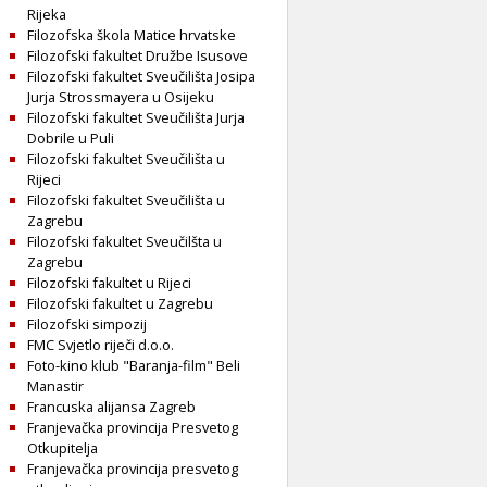
Rijeka
Filozofska škola Matice hrvatske
Filozofski fakultet Družbe Isusove
Filozofski fakultet Sveučilišta Josipa
Jurja Strossmayera u Osijeku
Filozofski fakultet Sveučilišta Jurja
Dobrile u Puli
Filozofski fakultet Sveučilišta u
Rijeci
Filozofski fakultet Sveučilišta u
Zagrebu
Filozofski fakultet Sveučilšta u
Zagrebu
Filozofski fakultet u Rijeci
Filozofski fakultet u Zagrebu
Filozofski simpozij
FMC Svjetlo riječi d.o.o.
Foto-kino klub "Baranja-film" Beli
Manastir
Francuska alijansa Zagreb
Franjevačka provincija Presvetog
Otkupitelja
Franjevačka provincija presvetog