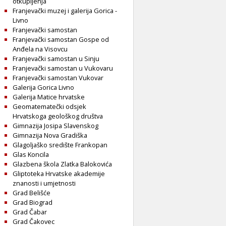
otkupljenja
Franjevački muzej i galerija Gorica -
Livno
Franjevački samostan
Franjevački samostan Gospe od
Anđela na Visovcu
Franjevački samostan u Sinju
Franjevački samostan u Vukovaru
Franjevački samostan Vukovar
Galerija Gorica Livno
Galerija Matice hrvatske
Geomatematečki odsjek
Hrvatskoga geološkog društva
Gimnazija Josipa Slavenskog
Gimnazija Nova Gradiška
Glagoljaško središte Frankopan
Glas Koncila
Glazbena škola Zlatka Balokovića
Gliptoteka Hrvatske akademije
znanosti i umjetnosti
Grad Belišće
Grad Biograd
Grad Čabar
Grad Čakovec