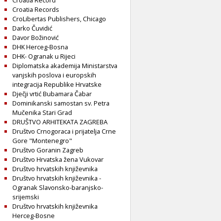
Croatia Record
Croatia Records
CroLibertas Publishers, Chicago
Darko Čuvidić
Davor Božinović
DHK Herceg-Bosna
DHK- Ogranak u Rijeci
Diplomatska akademija Ministarstva
vanjskih poslova i europskih
integracija Republike Hrvatske
Dječji vrtić Bubamara Čabar
Dominikanski samostan sv. Petra
Mučenika Stari Grad
DRUŠTVO ARHITEKATA ZAGREBA
Društvo Crnogoraca i prijatelja Crne
Gore "Montenegro"
Društvo Goranin Zagreb
Društvo Hrvatska žena Vukovar
Društvo hrvatskih književnika
Društvo hrvatskih književnika -
Ogranak Slavonsko-baranjsko-
srijemski
Društvo hrvatskih književnika
Herceg-Bosne