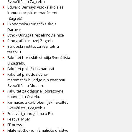
Sveučilišta u Zagrebu
Edward Bernays Visoka škola za
komunikacijski menadžment
(Zagreb)
Ekonomska i turistička škola
Daruvar
Etno - Udruga Prepelin'c Delnice
Etnografski muzej Zagreb
Europski institut za realitetnu
terapiju
Fakultet hrvatskih studija Sveučilišta
u Zagrebu
Fakultet političkih znanosti
Fakultet prirodoslovno-
matematičkih i odgojnih znanosti
Sveučilišta u Mostaru
Fakultet za odgojne i obrazovne
znanosti u Osijeku
Farmaceutsko-biokemijski fakultet
Sveučilišta u Zagrebu
Festival igranog filma u Puli
Festival M&M
FF press
Filatelističko-numizmatičko društvo