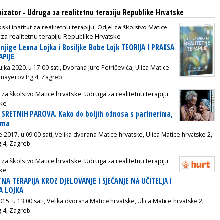
nizator - Udruga za realitetnu terapiju Republike Hrvatske
ski institut za realitetnu terapiju, Odjel za školstvo Matice
za realitetnu terapiju Republike Hrvatske
knjige Leona Lojka i Bosiljke Bobe Lojk TEORIJA I PRAKSA
APIJE
ujka 2020. u 17:00 sati, Dvorana Jure Petričevića, Ulica Matice
smayerov trg 4, Zagreb
 za školstvo Matice hrvatske, Udruga za realitetnu terapiju
ske
 SRETNIH PAROVA. Kako do boljih odnosa s partnerima,
ama
e 2017. u 09:00 sati, Velika dvorana Matice hrvatske, Ulica Matice hrvatske 2,
g 4, Zagreb
 za školstvo Matice hrvatske, Udruga za realitetnu terapiju
ske
TNA TERAPIJA KROZ DJELOVANJE I SJEĆANJE NA UČITELJA I
 LOJKA
2015. u 13:00 sati, Velika dvorana Matice hrvatske, Ulica Matice hrvatske 2,
g 4, Zagreb