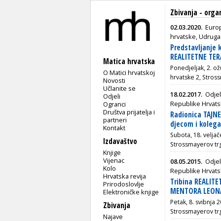
Zbivanja - orga
02.03.2020.
Europ
hrvatske, Udruga 
Predstavljanje 
REALITETNE TER
Matica hrvatska
Ponedjeljak, 2. ož
O Matici hrvatskoj
hrvatske 2, Stros
Novosti
Učlanite se
18.02.2017.
Odjel
Odjeli
Republike Hrvat
Ogranci
Društva prijatelja i
Radionica TAJNE
partneri
djecom i koleg
Kontakt
Subota, 18. veljač
Izdavaštvo
Strossmayerov tr
Knjige
Vijenac
08.05.2015.
Odjel
Kolo
Republike Hrvat
Hrvatska revija
Tribina REALITE
Prirodoslovlje
MENTORA LEONA
Elektroničke knjige
Petak, 8. svibnja 
Zbivanja
Strossmayerov tr
Najave