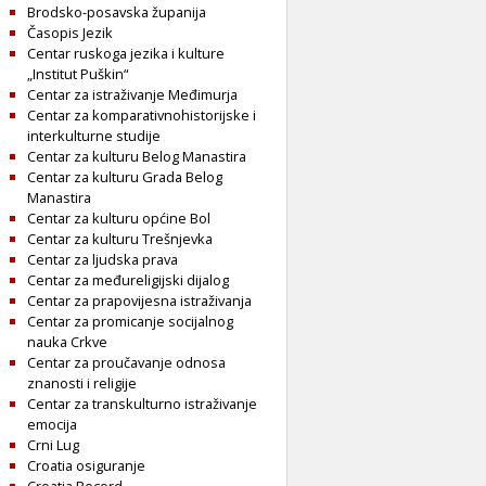
Brodsko-posavska županija
Časopis Jezik
Centar ruskoga jezika i kulture
„Institut Puškin“
Centar za istraživanje Međimurja
Centar za komparativnohistorijske i
interkulturne studije
Centar za kulturu Belog Manastira
Centar za kulturu Grada Belog
Manastira
Centar za kulturu općine Bol
Centar za kulturu Trešnjevka
Centar za ljudska prava
Centar za međureligijski dijalog
Centar za prapovijesna istraživanja
Centar za promicanje socijalnog
nauka Crkve
Centar za proučavanje odnosa
znanosti i religije
Centar za transkulturno istraživanje
emocija
Crni Lug
Croatia osiguranje