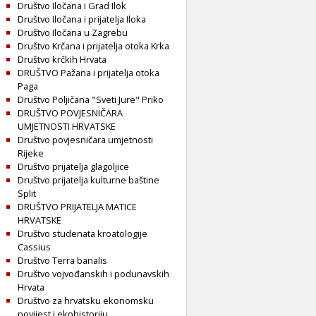
Društvo Iločana i Grad Ilok
Društvo Iločana i prijatelja Iloka
Društvo Iločana u Zagrebu
Društvo Krčana i prijatelja otoka Krka
Društvo krčkih Hrvata
DRUŠTVO Pažana i prijatelja otoka
Paga
Društvo Poljičana "Sveti Jure" Priko
DRUŠTVO POVJESNIČARA
UMJETNOSTI HRVATSKE
Društvo povjesničara umjetnosti
Rijeke
Društvo prijatelja glagoljice
Društvo prijatelja kulturne baštine
Split
DRUŠTVO PRIJATELJA MATICE
HRVATSKE
Društvo studenata kroatologije
Cassius
Društvo Terra banalis
Društvo vojvođanskih i podunavskih
Hrvata
Društvo za hrvatsku ekonomsku
povijest i ekohistoriju