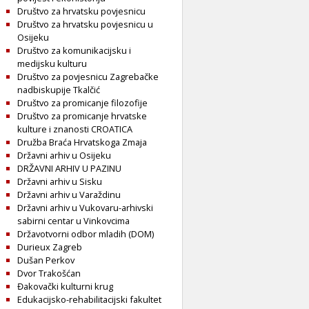
Društvo za hrvatsku povjesnicu
Društvo za hrvatsku povjesnicu u
Osijeku
Društvo za komunikacijsku i
medijsku kulturu
Društvo za povjesnicu Zagrebačke
nadbiskupije Tkalčić
Društvo za promicanje filozofije
Društvo za promicanje hrvatske
kulture i znanosti CROATICA
Družba Braća Hrvatskoga Zmaja
Državni arhiv u Osijeku
DRŽAVNI ARHIV U PAZINU
Državni arhiv u Sisku
Državni arhiv u Varaždinu
Državni arhiv u Vukovaru-arhivski
sabirni centar u Vinkovcima
Državotvorni odbor mladih (DOM)
Durieux Zagreb
Dušan Perkov
Dvor Trakošćan
Đakovački kulturni krug
Edukacijsko-rehabilitacijski fakultet