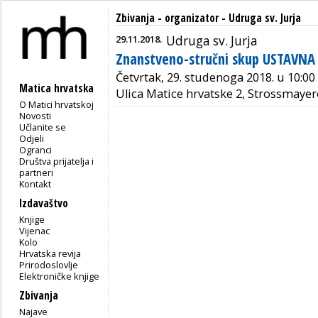
Zbivanja - organizator - Udruga sv. Jurja
29.11.2018.
Udruga sv. Jurja
Znanstveno-stručni skup USTAVNA
Četvrtak, 29. studenoga 2018. u 10:00 
Matica hrvatska
Ulica Matice hrvatske 2, Strossmayer
O Matici hrvatskoj
Novosti
Učlanite se
Odjeli
Ogranci
Društva prijatelja i
partneri
Kontakt
Izdavaštvo
Knjige
Vijenac
Kolo
Hrvatska revija
Prirodoslovlje
Elektroničke knjige
Zbivanja
Najave