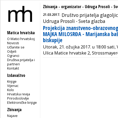
Zbivanja - organizator - Udruga Prosoli - S
21.03.2017.
Društvo prijatelja glagolji
Udruga Prosoli - Sveta glazba
Projekcija znanstveno-obrazovnog
Matica hrvatska
MAJKA MILOSRĐA - Marijanska baš
O Matici hrvatskoj
biskupije
Novosti
Utorak, 21. ožujka 2017. u 18:00 sati,
Učlanite se
Odjeli
Ulica Matice hrvatske 2, Strossmayer
Ogranci
Društva prijatelja i
partneri
Kontakt
Izdavaštvo
Knjige
Vijenac
Kolo
Hrvatska revija
Prirodoslovlje
Elektroničke knjige
Zbivanja
Najave