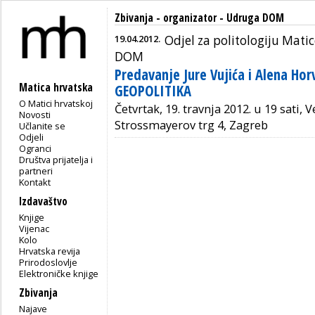
Zbivanja - organizator - Udruga DOM
19.04.2012.
Odjel za politologiju Mati
DOM
Predavanje Jure Vujića i Alena Hor
Matica hrvatska
GEOPOLITIKA
O Matici hrvatskoj
Četvrtak, 19. travnja 2012. u 19 sati,
Novosti
Strossmayerov trg 4, Zagreb
Učlanite se
Odjeli
Ogranci
Društva prijatelja i
partneri
Kontakt
Izdavaštvo
Knjige
Vijenac
Kolo
Hrvatska revija
Prirodoslovlje
Elektroničke knjige
Zbivanja
Najave