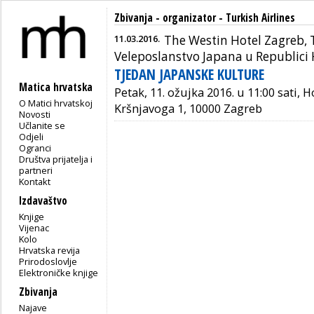
Zbivanja - organizator - Turkish Airlines
11.03.2016.
The Westin Hotel Zagreb, T
Veleposlanstvo Japana u Republici 
TJEDAN JAPANSKE KULTURE
Matica hrvatska
Petak, 11. ožujka 2016. u 11:00 sati, H
O Matici hrvatskoj
Kršnjavoga 1, 10000 Zagreb
Novosti
Učlanite se
Odjeli
Ogranci
Društva prijatelja i
partneri
Kontakt
Izdavaštvo
Knjige
Vijenac
Kolo
Hrvatska revija
Prirodoslovlje
Elektroničke knjige
Zbivanja
Najave