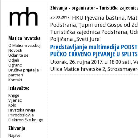
Zbivanja - organizator - Turistička zajedni
26.09.2017.
HKU Pjevana baština, Mat
Podstrana, Ţupni ured Gospe od Zd
Turistička zajednica Podstrana, U
Matica hrvatska
Poljičana „Sveti Jure“
O Matici hrvatskoj
Predstavljanje multimedija PODS
Novosti
PUČKO CRKVENO PJEVANJE U SPLIT
Učlanite se
Odjeli
Utorak, 26. rujna 2017. u 18:00 sati, 
Ogranci
Ulica Matice hrvatske 2, Strossmayer
Društva prijatelja i
partneri
Kontakt
Izdavaštvo
Knjige
Vijenac
Kolo
Hrvatska revija
Prirodoslovlje
Elektroničke knjige
Zbivanja
Najave