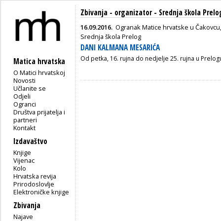
Zbivanja - organizator - Srednja škola Prelo
16.09.2016.
Ogranak Matice hrvatske u Čakovcu,
Srednja škola Prelog
DANI KALMANA MESARIĆA
Od petka, 16. rujna do nedjelje 25. rujna u Prelog
Matica hrvatska
O Matici hrvatskoj
Novosti
Učlanite se
Odjeli
Ogranci
Društva prijatelja i
partneri
Kontakt
Izdavaštvo
Knjige
Vijenac
Kolo
Hrvatska revija
Prirodoslovlje
Elektroničke knjige
Zbivanja
Najave