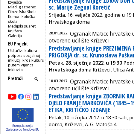
Predstavljanje knjige ZDRAV DUH 
Izvješća
sc. Marije Zegnal Koretić
Mladi glazbenici
Filozofska škola
Srijeda, 16. veljače 2022. godine u 
Komunikološka
škola
Hrvatskoga doma
Medijski susreti
Knjižara
28.01.2022.
Ogranak Matice hrvatske u
Galerija
otvoreno učilište Križevci
EU Projekt
Predstavljanje knjige PREZIMEN
Uključiva kultura -
PRIGORJA dr. sc. Krunoslava Puška
potpora socijalnoj
inkluziji kroz kulturu
Petak, 28. siječnja 2022. u 19:30
Pod
putem Vijenca
Hrvatskoga doma
Križevci, Ulica A
Inkluzija
10.03.2017.
Ogranak Matice hrvatske u
otvoreno učilište Križevci
Predstavljanje knjiga ZBORNIK R
DJELO FRANJE MARKOVIĆA (1845–1
ETIKA, KRITIČKO IZDANJE
Petak, 10. ožujka 2017. u 18.30 sati
doma, Križevci, A. G. Matoša 4.