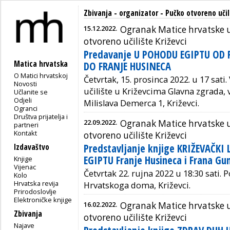
Zbivanja - organizator - Pučko otvoreno učili
15.12.2022.
Ogranak Matice hrvatske u
otvoreno učilište Križevci
Predavanje U POHODU EGIPTU O
Matica hrvatska
DO FRANJE HUSINECA
O Matici hrvatskoj
Četvrtak, 15. prosinca 2022. u 17 sati.
Novosti
učilište u Križevcima
Glavna zgrada, 
Učlanite se
Odjeli
Milislava Demerca 1, Križevci.
Ogranci
Društva prijatelja i
22.09.2022.
Ogranak Matice hrvatske u
partneri
Kontakt
otvoreno učilište Križevci
Predstavljanje knjige KRIŽEVAČKI
Izdavaštvo
EGIPTU Franje Husineca i Frana G
Knjige
Vijenac
Četvrtak 22. rujna 2022 u 18:30 sati
Kolo
Hrvatska revija
Hrvatskoga doma, Križevci.
Prirodoslovlje
Elektroničke knjige
16.02.2022.
Ogranak Matice hrvatske u
Zbivanja
otvoreno učilište Križevci
Najave