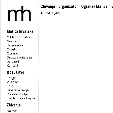
Zbivanja - organizator - Ogranak Matice hr
Nema najava.
Matica hrvatska
O Matici hrvatskoj
Novosti
Učlanite se
Odjeli
Ogranci
Društva prijatelja i
partneri
Kontakt
Izdavaštvo
Knjige
Vijenac
Kolo
Hrvatska revija
Prirodoslovlje
Elektroničke knjige
Zbivanja
Najave