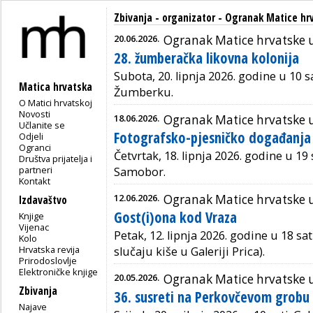
Zbivanja - organizator - Ogranak Matice h
20.06.2026.
Ogranak Matice hrvatske
28. žumberačka likovna kolonija
Subota, 20. lipnja 2026. godine u 10 s
Matica hrvatska
Žumberku.
O Matici hrvatskoj
Novosti
18.06.2026.
Ogranak Matice hrvatske
Učlanite se
Fotografsko-pjesničko događanja
Odjeli
Ogranci
Četvrtak, 18. lipnja 2026. godine u 19 s
Društva prijatelja i
partneri
Samobor.
Kontakt
12.06.2026.
Ogranak Matice hrvatske
Izdavaštvo
Gost(i)ona kod Vraza
Knjige
Vijenac
Petak, 12. lipnja 2026. godine u 18 s
Kolo
Hrvatska revija
slučaju kiše u Galeriji Prica).
Prirodoslovlje
Elektroničke knjige
20.05.2026.
Ogranak Matice hrvatske
Zbivanja
36. susreti na Perkovčevom grobu
Najave