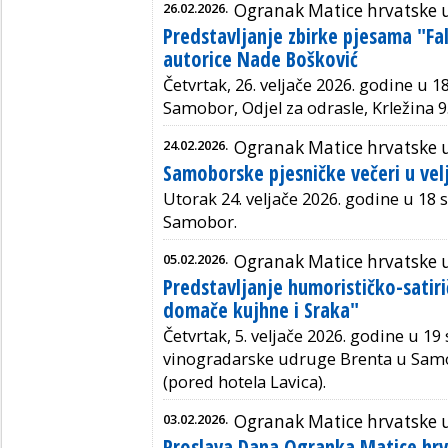
26.02.2026.
Ogranak Matice hrvatske
Predstavljanje zbirke pjesama "Fal
autorice Nade Bošković
Četvrtak, 26. veljače 2026. godine u 1
Samobor, Odjel za odrasle, Krležina 9
24.02.2026.
Ogranak Matice hrvatske
Samoborske pjesničke večeri u velj
Utorak 24. veljače 2026. godine u 18 sa
Samobor.
05.02.2026.
Ogranak Matice hrvatske
Predstavljanje humorističko-satirič
domače kujhne i Sraka"
Četvrtak, 5. veljače 2026. godine u 19 
vinogradarske udruge Brenta u Samo
(pored hotela Lavica).
03.02.2026.
Ogranak Matice hrvatske
Proslava Dana Ogranka Matice hr