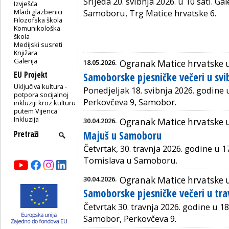
Srijeda 20. svibnja 2026. u 10 sati. Gal
Izvješća
Mladi glazbenici
Samoboru, Trg Matice hrvatske 6.
Filozofska škola
Komunikološka
škola
Medijski susreti
Knjižara
Galerija
18.05.2026.
Ogranak Matice hrvatske
EU Projekt
Samoborske pjesničke večeri u svi
Uključiva kultura -
Ponedjeljak 18. svibnja 2026. godine u 
potpora socijalnoj
Perkovčeva 9, Samobor.
inkluziji kroz kulturu
putem Vijenca
Inkluzija
30.04.2026.
Ogranak Matice hrvatske
Majuš u Samoboru
Četvrtak, 30. travnja 2026. godine u 17
Tomislava u Samoboru.
30.04.2026.
Ogranak Matice hrvatske
Samoborske pjesničke večeri u tra
Četvrtak 30. travnja 2026. godine u 18:3
Samobor, Perkovčeva 9.