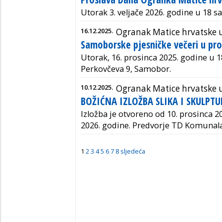
Utorak 3. veljače 2026. godine u 18 s
16.12.2025.
Ogranak Matice hrvatske
Samoborske pjesničke večeri u pro
Utorak, 16. prosinca 2025. godine u 18 
Perkovčeva 9, Samobor.
10.12.2025.
Ogranak Matice hrvatske
BOŽIĆNA IZLOŽBA SLIKA I SKULPT
Izložba je otvoreno od 10. prosinca 20
2026. godine. Predvorje TD Komunala
1
2
3
4
5
6
7
8
sljedeća