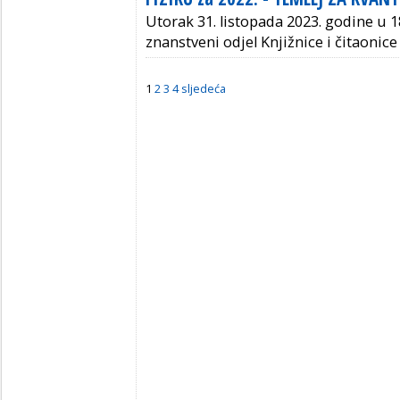
Utorak 31. listopada 2023. godine u 1
znanstveni odjel
Knjižnice i čitaonic
1
2
3
4
sljedeća