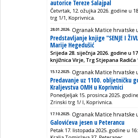
autorice Tereze Salajpal
Četvrtak, 12. ožujka 2026. godine u 18
trg 1/1, Koprivnica.
28.01.2026.
Ogranak Matice hrvatske u
Predstavljanje knjige "SENJE I ŽIV
Marije Hegedušić
Srijeda 28. siječnja 2026. godine u 1
knjižnica Virje, Trg Stjepana Radića 1
15.12.2025.
Ogranak Matice hrvatske u
Predavanje uz 1100. obljetničku 
Kraljevstva OMH u Koprivnici
Ponedjeljak 15. prosinca 2025. godine 
Zrinski trg 1/ I, Koprivnica.
17.10.2025.
Ogranak Matice hrvatske u
Galovićeva jesen u Peterancu
Petak 17. listopada 2025. godine u 16:
Kralja Tomislava 37, Peteranec.