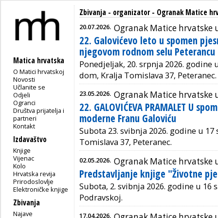
Zbivanja - organizator - Ogranak Matice hrv
20.07.2026.
Ogranak Matice hrvatske u
22. Galovićevo leto u spomen pjesn
njegovom rodnom selu Peterancu
Matica hrvatska
Ponedjeljak, 20. srpnja 2026. godine u
O Matici hrvatskoj
dom, Kralja Tomislava 37, Peteranec.
Novosti
Učlanite se
23.05.2026.
Ogranak Matice hrvatske u
Odjeli
Ogranci
22. GALOVIĆEVA PRAMALET U spome
Društva prijatelja i
moderne Franu Galoviću
partneri
Kontakt
Subota 23. svibnja 2026. godine u 17 s
Izdavaštvo
Tomislava 37, Peteranec.
Knjige
Vijenac
02.05.2026.
Ogranak Matice hrvatske u
Kolo
Predstavljanje knjige "Životne pj
Hrvatska revija
Prirodoslovlje
Subota, 2. svibnja 2026. godine u 16 
Elektroničke knjige
Podravskoj.
Zbivanja
Najave
17.04.2026.
Ogranak Matice hrvatske u