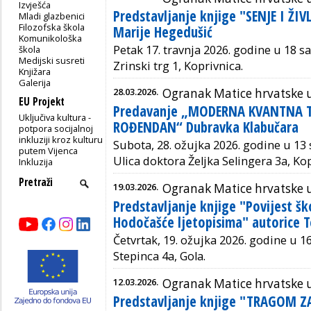
Izvješća
Predstavljanje knjige "SENJE I ŽIV
Mladi glazbenici
Filozofska škola
Marije Hegedušić
Komunikološka
Petak 17. travnja 2026. godine u 18 sa
škola
Medijski susreti
Zrinski trg 1, Koprivnica.
Knjižara
Galerija
28.03.2026.
Ogranak Matice hrvatske u
EU Projekt
Predavanje „MODERNA KVANTNA T
Uključiva kultura -
ROĐENDAN“ Dubravka Klabučara
potpora socijalnoj
inkluziji kroz kulturu
Subota, 28. ožujka 2026. godine u 13 s
putem Vijenca
Ulica doktora Željka Selingera 3a, Kop
Inkluzija
19.03.2026.
Ogranak Matice hrvatske u
Predstavljanje knjige "Povijest šk
Hodočašće ljetopisima" autorice T
Četvrtak, 19. ožujka 2026. godine u 16
Stepinca 4a, Gola.
12.03.2026.
Ogranak Matice hrvatske u
Predstavljanje knjige "TRAGOM Z