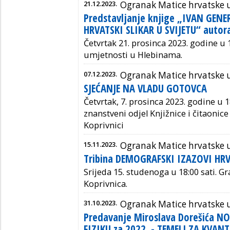
21.12.2023.
Ogranak Matice hrvatske u
Predstavljanje knjige „IVAN GEN
HRVATSKI SLIKAR U SVIJETU“ autor
Četvrtak 21. prosinca 2023. godine u 1
umjetnosti u Hlebinama.
07.12.2023.
Ogranak Matice hrvatske u
SJEĆANJE NA VLADU GOTOVCA
Četvrtak, 7. prosinca 2023. godine u
1
znanstveni odjel Knjižnice i čitaonice
Koprivnici
15.11.2023.
Ogranak Matice hrvatske u
Tribina DEMOGRAFSKI IZAZOVI HR
Srijeda 15. studenoga u 18:00 sati.
Gra
Koprivnica.
31.10.2023.
Ogranak Matice hrvatske u
Predavanje Miroslava Dorešića 
FIZIKU za 2022. - TEMELJ ZA KVA