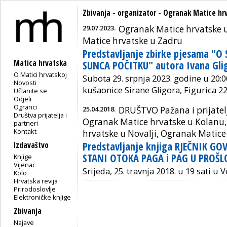
Zbivanja - organizator - Ogranak Matice hr
29.07.2023.
Ogranak Matice hrvatske 
Matice hrvatske u Zadru
Predstavljanje zbirke pjesama "
Matica hrvatska
SUNCA POČITKU" autora Ivana Gli
O Matici hrvatskoj
Subota 29. srpnja 2023. godine u 20:00
Novosti
kušaonice Sirane Gligora,
Figurica 22
Učlanite se
Odjeli
Ogranci
25.04.2018.
DRUŠTVO Pažana i prijatel
Društva prijatelja i
Ogranak Matice hrvatske u Kolanu
partneri
Kontakt
hrvatske u Novalji, Ogranak Matice
Predstavljanje knjiga RJEČNIK G
Izdavaštvo
STANI OTOKA PAGA i PAG U PROŠL
Knjige
Vijenac
Srijeda, 25. travnja 2018. u 19 sati u 
Kolo
Hrvatska revija
Prirodoslovlje
Elektroničke knjige
Zbivanja
Najave