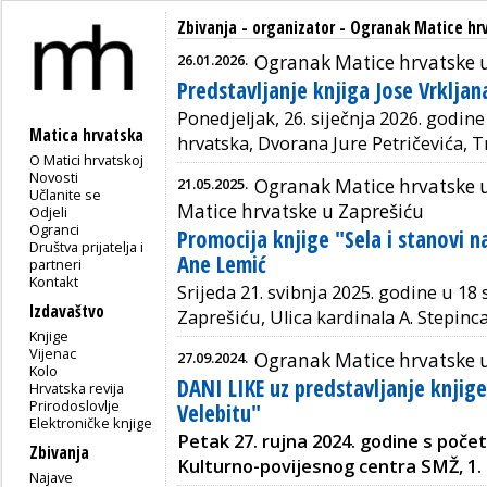
Zbivanja - organizator - Ogranak Matice hr
26.01.2026.
Ogranak Matice hrvatske 
Predstavljanje knjiga Jose Vrkljan
Ponedjeljak, 26. siječnja 2026. godine
Matica hrvatska
hrvatska, Dvorana Jure Petričevića, Tr
O Matici hrvatskoj
Novosti
21.05.2025.
Ogranak Matice hrvatske 
Učlanite se
Matice hrvatske u Zaprešiću
Odjeli
Ogranci
Promocija knjige "Sela i stanovi n
Društva prijatelja i
Ane Lemić
partneri
Kontakt
Srijeda 21. svibnja 2025. godine u 18
Izdavaštvo
Zaprešiću, Ulica kardinala A. Stepinca
Knjige
Vijenac
27.09.2024.
Ogranak Matice hrvatske 
Kolo
DANI LIKE uz predstavljanje knjige
Hrvatska revija
Prirodoslovlje
Velebitu"
Elektroničke knjige
Petak 27. rujna 2024. godine s poče
Zbivanja
Kulturno-povijesnog centra SMŽ,
1.
Najave