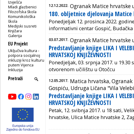
Izvješća
12.12.2022.
Ogranak Matice hrvatske 
Mladi glazbenici
Filozofska škola
180. obljetnice djelovanja Matice
Komunikološka
Ponedjeljak 12. prosinca 2022. godine 
škola
Medijski susreti
informativni centar Gospić,
Budačka 
Knjižara
Galerija
03.07.2017.
Ogranak Matice hrvatske 
EU Projekt
Predstavljanje knjige LIKA I VELE
Uključiva kultura -
HRVATSKOJ KNJIŽEVNOSTI
potpora socijalnoj
inkluziji kroz kulturu
Ponedjeljak, 03. srpnja 2017. u 19.3
putem Vijenca
otvorenom učilištu u Otočcu
Inkluzija
12.05.2017.
Matica hrvatska, Ogranak 
Gospiću, Udruga Ličana "Vila Veleb
Predstavljanje knjige LIKA I VELE
HRVATSKOJ KNJIŽEVNOSTI
Petak, 12. svibnja 2017. u 18 sati,
Veli
hrvatske, Ulica Matice hrvatske 2, Za