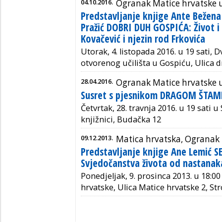
04.10.2016.
Ogranak Matice hrvatske 
Predstavljanje knjige Ante Bežena
Pražić DOBRI DUH GOSPIĆA: Život i
Kovačević i njezin rod Frkovića
Utorak, 4. listopada 2016. u 19 sati,
otvorenog učilišta u Gospiću, Ulica 
28.04.2016.
Ogranak Matice hrvatske 
Susret s pjesnikom DRAGOM ŠTA
Četvrtak, 28. travnja 2016. u 19 sati
knjižnici, Budačka 12
09.12.2013.
Matica hrvatska, Ogranak 
Predstavljanje knjige Ane Lemić S
Svjedočanstva života od nastanak
Ponedjeljak, 9. prosinca 2013. u 18:00
hrvatske, Ulica Matice hrvatske 2, S