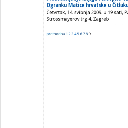
Ogranku Matice hrvatske u Čitluk
Četvrtak, 14. svibnja 2009. u 19 sati, 
Strossmayerov trg 4, Zagreb
prethodna
1
2
3
4
5
6
7
8
9