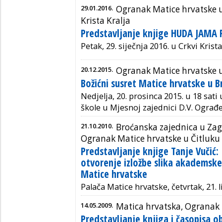
29.01.2016.
Ogranak Matice hrvatske u
Krista Kralja
Predstavljanje knjige HUDA JAMA
Petak, 29. siječnja 2016. u Crkvi Krista
20.12.2015.
Ogranak Matice hrvatske u
Božićni susret Matice hrvatske u B
Nedjelja, 20. prosinca 2015. u 18 sa
škole u Mjesnoj zajednici D.V. Ograđe
21.10.2010.
Broćanska zajednica u Zag
Ogranak Matice hrvatske u Čitluku
Predstavljanje knjige Tanje Vučić
otvorenje izložbe slika akademske 
Matice hrvatske
Palača Matice hrvatske, četvrtak, 21. 
14.05.2009.
Matica hrvatska, Ogranak 
Predstavljanje knjiga i časopisa ob