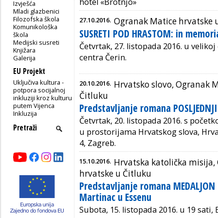
hotel «Brotnjo»
Izvješća
Mladi glazbenici
Filozofska škola
27.10.2016.
Ogranak Matice hrvatske u
Komunikološka
SUSRETI POD HRASTOM: in memori
škola
Medijski susreti
Četvrtak, 27. listopada 2016. u veliko
Knjižara
centra Čerin.
Galerija
EU Projekt
Uključiva kultura -
20.10.2016.
Hrvatsko slovo, Ogranak M
potpora socijalnoj
Čitluku
inkluziji kroz kulturu
putem Vijenca
Predstavljanje romana POSLJEDNJI
Inkluzija
Četvrtak,
20. listopada 2016. s početk
u prostorijama Hrvatskog slova, Hrva
4, Zagreb.
15.10.2016.
Hrvatska katolička misija
hrvatske u Čitluku
Predstavljanje romana MEDALJON i
Martinac u Essenu
Subota, 15. listopada 2016. u 19 sati