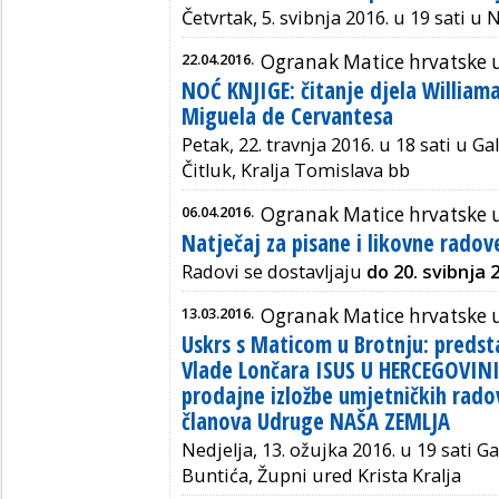
Četvrtak, 5. svibnja 2016. u 19 sati u
22.04.2016.
Ogranak Matice hrvatske u
NOĆ KNJIGE: čitanje djela William
Miguela de Cervantesa
Petak, 22. travnja 2016. u 18 sati u
Gal
Čitluk, Kralja Tomislava bb
06.04.2016.
Ogranak Matice hrvatske u
Natječaj za pisane i likovne radov
Radovi se dostavljaju
do 20. svibnja 
13.03.2016.
Ogranak Matice hrvatske u
Uskrs s Maticom u Brotnju: predsta
Vlade Lončara ISUS U HERCEGOVINI
prodajne izložbe umjetničkih rado
članova Udruge NAŠA ZEMLJA
Nedjelja, 13. ožujka 2016. u 19 sati Ga
Buntića, Župni ured Krista Kralja