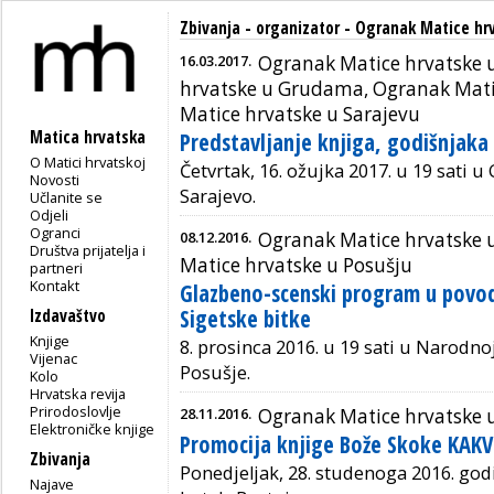
Zbivanja - organizator - Ogranak Matice hrv
16.03.2017.
Ogranak Matice hrvatske u
hrvatske u Grudama, Ogranak Mati
Matice hrvatske u Sarajevu
Matica hrvatska
Predstavljanje knjiga, godišnjaka 
O Matici hrvatskoj
Četvrtak, 16. ožujka 2017. u 19 sati u G
Novosti
Sarajevo.
Učlanite se
Odjeli
Ogranci
08.12.2016.
Ogranak Matice hrvatske 
Društva prijatelja i
Matice hrvatske u Posušju
partneri
Kontakt
Glazbeno-scenski program u povod
Sigetske bitke
Izdavaštvo
Knjige
8. prosinca 2016. u 19 sati u Narodnoj
Vijenac
Posušje.
Kolo
Hrvatska revija
Prirodoslovlje
28.11.2016.
Ogranak Matice hrvatske u
Elektroničke knjige
Promocija knjige Bože Skoke KAKV
Zbivanja
Ponedjeljak, 28. studenoga 2016. godin
Najave