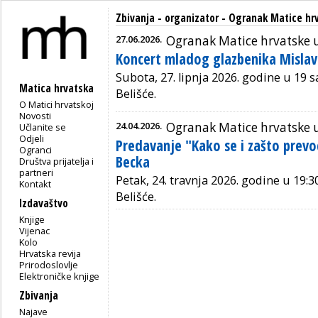
Zbivanja - organizator - Ogranak Matice hrv
27.06.2026.
Ogranak Matice hrvatske u
Koncert mladog glazbenika Mislav
Subota, 27. lipnja 2026. godine u 19 
Matica hrvatska
Belišće.
O Matici hrvatskoj
Novosti
24.04.2026.
Ogranak Matice hrvatske u
Učlanite se
Odjeli
Predavanje "Kako se i zašto prevod
Ogranci
Becka
Društva prijatelja i
partneri
Petak, 24. travnja 2026. godine u 19:
Kontakt
Belišće.
Izdavaštvo
Knjige
Vijenac
Kolo
Hrvatska revija
Prirodoslovlje
Elektroničke knjige
Zbivanja
Najave