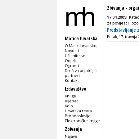
Zbivanja - orga
17.04.2009.
Kated
za povijest Filoz
Predstavljanje 
Petak, 17. travnja
Matica hrvatska
O Matici hrvatskoj
Novosti
Učlanite se
Odjeli
Ogranci
Društva prijatelja i
partneri
Kontakt
Izdavaštvo
Knjige
Vijenac
Kolo
Hrvatska revija
Prirodoslovlje
Elektroničke knjige
Zbivanja
Najave