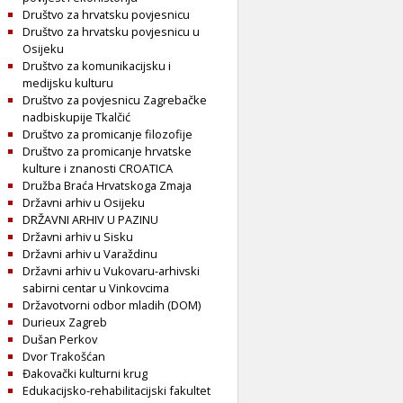
Društvo za hrvatsku povjesnicu
Društvo za hrvatsku povjesnicu u
Osijeku
Društvo za komunikacijsku i
medijsku kulturu
Društvo za povjesnicu Zagrebačke
nadbiskupije Tkalčić
Društvo za promicanje filozofije
Društvo za promicanje hrvatske
kulture i znanosti CROATICA
Družba Braća Hrvatskoga Zmaja
Državni arhiv u Osijeku
DRŽAVNI ARHIV U PAZINU
Državni arhiv u Sisku
Državni arhiv u Varaždinu
Državni arhiv u Vukovaru-arhivski
sabirni centar u Vinkovcima
Državotvorni odbor mladih (DOM)
Durieux Zagreb
Dušan Perkov
Dvor Trakošćan
Đakovački kulturni krug
Edukacijsko-rehabilitacijski fakultet