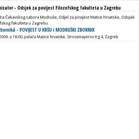
nizator - Odsjek za povijest Filozofskog fakulteta u Zagrebu
ra Čakavskog sabora Modruše, Odjel za povijest Matice hrvatske, Odsjek
ofskog fakulteta u Zagrebu
zbornikâ - POVIJEST U KRŠU i MODRUŠKI ZBORNIK
 2009. u 18:00, palača Matice hrvatske, Strossmayerov trg 4, Zagreb