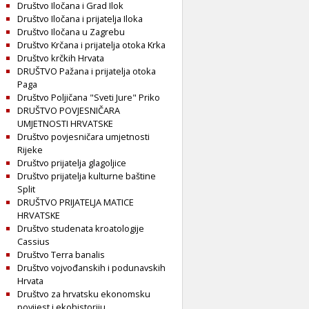
Društvo Iločana i Grad Ilok
Društvo Iločana i prijatelja Iloka
Društvo Iločana u Zagrebu
Društvo Krčana i prijatelja otoka Krka
Društvo krčkih Hrvata
DRUŠTVO Pažana i prijatelja otoka
Paga
Društvo Poljičana "Sveti Jure" Priko
DRUŠTVO POVJESNIČARA
UMJETNOSTI HRVATSKE
Društvo povjesničara umjetnosti
Rijeke
Društvo prijatelja glagoljice
Društvo prijatelja kulturne baštine
Split
DRUŠTVO PRIJATELJA MATICE
HRVATSKE
Društvo studenata kroatologije
Cassius
Društvo Terra banalis
Društvo vojvođanskih i podunavskih
Hrvata
Društvo za hrvatsku ekonomsku
povijest i ekohistoriju