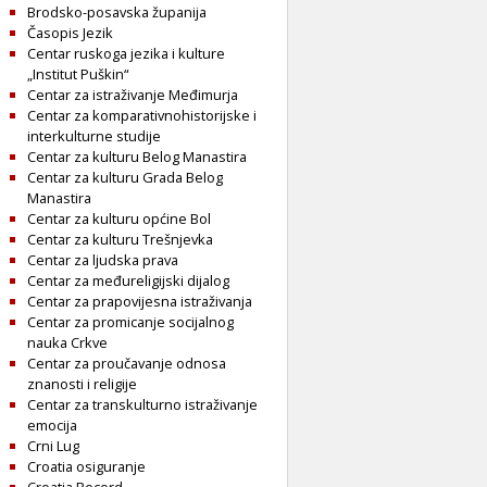
Brodsko-posavska županija
Časopis Jezik
Centar ruskoga jezika i kulture
„Institut Puškin“
Centar za istraživanje Međimurja
Centar za komparativnohistorijske i
interkulturne studije
Centar za kulturu Belog Manastira
Centar za kulturu Grada Belog
Manastira
Centar za kulturu općine Bol
Centar za kulturu Trešnjevka
Centar za ljudska prava
Centar za međureligijski dijalog
Centar za prapovijesna istraživanja
Centar za promicanje socijalnog
nauka Crkve
Centar za proučavanje odnosa
znanosti i religije
Centar za transkulturno istraživanje
emocija
Crni Lug
Croatia osiguranje