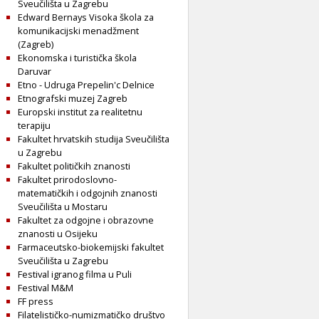
Sveučilišta u Zagrebu
Edward Bernays Visoka škola za
komunikacijski menadžment
(Zagreb)
Ekonomska i turistička škola
Daruvar
Etno - Udruga Prepelin'c Delnice
Etnografski muzej Zagreb
Europski institut za realitetnu
terapiju
Fakultet hrvatskih studija Sveučilišta
u Zagrebu
Fakultet političkih znanosti
Fakultet prirodoslovno-
matematičkih i odgojnih znanosti
Sveučilišta u Mostaru
Fakultet za odgojne i obrazovne
znanosti u Osijeku
Farmaceutsko-biokemijski fakultet
Sveučilišta u Zagrebu
Festival igranog filma u Puli
Festival M&M
FF press
Filatelističko-numizmatičko društvo