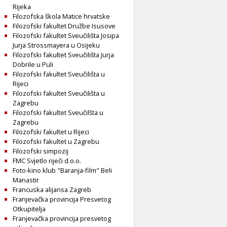
Rijeka
Filozofska škola Matice hrvatske
Filozofski fakultet Družbe Isusove
Filozofski fakultet Sveučilišta Josipa
Jurja Strossmayera u Osijeku
Filozofski fakultet Sveučilišta Jurja
Dobrile u Puli
Filozofski fakultet Sveučilišta u
Rijeci
Filozofski fakultet Sveučilišta u
Zagrebu
Filozofski fakultet Sveučilšta u
Zagrebu
Filozofski fakultet u Rijeci
Filozofski fakultet u Zagrebu
Filozofski simpozij
FMC Svjetlo riječi d.o.o.
Foto-kino klub "Baranja-film" Beli
Manastir
Francuska alijansa Zagreb
Franjevačka provincija Presvetog
Otkupitelja
Franjevačka provincija presvetog