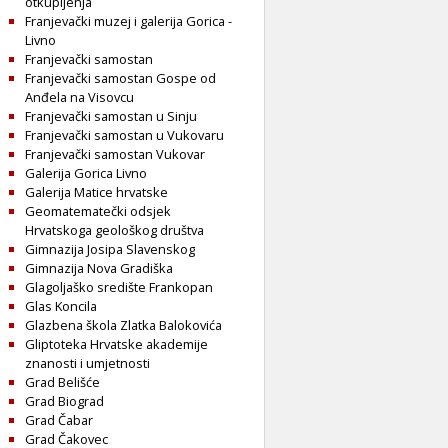
otkupljenja
Franjevački muzej i galerija Gorica -
Livno
Franjevački samostan
Franjevački samostan Gospe od
Anđela na Visovcu
Franjevački samostan u Sinju
Franjevački samostan u Vukovaru
Franjevački samostan Vukovar
Galerija Gorica Livno
Galerija Matice hrvatske
Geomatematečki odsjek
Hrvatskoga geološkog društva
Gimnazija Josipa Slavenskog
Gimnazija Nova Gradiška
Glagoljaško središte Frankopan
Glas Koncila
Glazbena škola Zlatka Balokovića
Gliptoteka Hrvatske akademije
znanosti i umjetnosti
Grad Belišće
Grad Biograd
Grad Čabar
Grad Čakovec