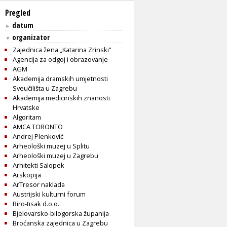
Pregled
datum
►
organizator
▼
Zajednica žena „Katarina Zrinski”
Agencija za odgoj i obrazovanje
AGM
Akademija dramskih umjetnosti
Sveučilišta u Zagrebu
Akademija medicinskih znanosti
Hrvatske
Algoritam
AMCA TORONTO
Andrej Plenković
Arheološki muzej u Splitu
Arheološki muzej u Zagrebu
Arhitekti Salopek
Arskopija
ArTresor naklada
Austrijski kulturni forum
Biro-tisak d.o.o.
Bjelovarsko-bilogorska županija
Broćanska zajednica u Zagrebu