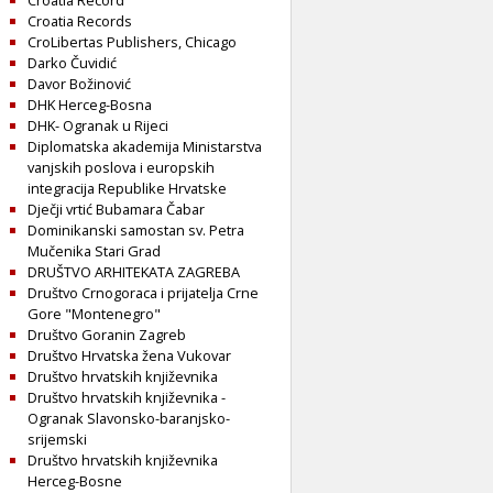
Croatia Record
Croatia Records
CroLibertas Publishers, Chicago
Darko Čuvidić
Davor Božinović
DHK Herceg-Bosna
DHK- Ogranak u Rijeci
Diplomatska akademija Ministarstva
vanjskih poslova i europskih
integracija Republike Hrvatske
Dječji vrtić Bubamara Čabar
Dominikanski samostan sv. Petra
Mučenika Stari Grad
DRUŠTVO ARHITEKATA ZAGREBA
Društvo Crnogoraca i prijatelja Crne
Gore "Montenegro"
Društvo Goranin Zagreb
Društvo Hrvatska žena Vukovar
Društvo hrvatskih književnika
Društvo hrvatskih književnika -
Ogranak Slavonsko-baranjsko-
srijemski
Društvo hrvatskih književnika
Herceg-Bosne