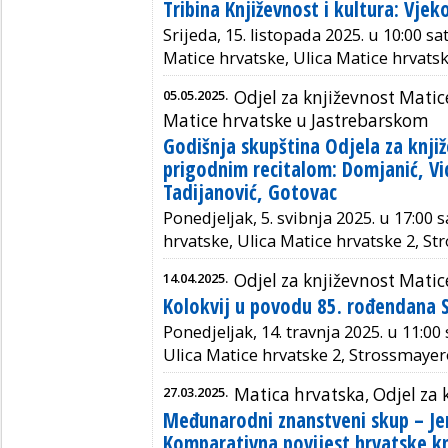
Tribina Književnost i kultura: Vjek
Srijeda, 15. listopada 2025. u 10:00 s
Matice hrvatske, Ulica Matice hrvats
05.05.2025.
Odjel za književnost Mati
Matice hrvatske u Jastrebarskom
Godišnja skupština Odjela za knji
prigodnim recitalom: Domjanić, Vid
Tadijanović, Gotovac
Ponedjeljak, 5. svibnja 2025. u 17:00 
hrvatske, Ulica Matice hrvatske 2, S
14.04.2025.
Odjel za književnost Matic
Kolokvij u povodu 85. rođendana S
Ponedjeljak, 14. travnja 2025. u 11:00 
Ulica Matice hrvatske 2, Strossmayer
27.03.2025.
Matica hrvatska, Odjel za 
Međunarodni znanstveni skup – Jer
Komparativna povijest hrvatske kn