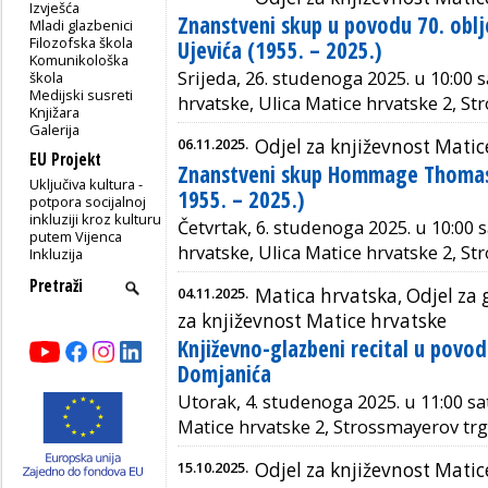
Izvješća
Znanstveni skup u povodu 70. oblj
Mladi glazbenici
Filozofska škola
Ujevića (1955. – 2025.)
Komunikološka
Srijeda, 26. studenoga 2025. u 10:00 
škola
Medijski susreti
hrvatske, Ulica Matice hrvatske 2, S
Knjižara
Galerija
06.11.2025.
Odjel za književnost Matic
EU Projekt
Znanstveni skup Hommage Thomas
Uključiva kultura -
1955. – 2025.)
potpora socijalnoj
inkluziji kroz kulturu
Četvrtak, 6. studenoga 2025. u 10:00 
putem Vijenca
hrvatske, Ulica Matice hrvatske 2, S
Inkluzija
04.11.2025.
Matica hrvatska, Odjel za 
za književnost Matice hrvatske
Književno-glazbeni recital u povo
Domjanića
Utorak, 4. studenoga 2025. u 11:00 sat
Matice hrvatske 2, Strossmayerov trg
15.10.2025.
Odjel za književnost Matic