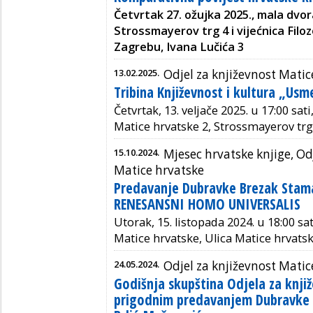
Četvrtak 27. ožujka 2025., mala dvo
Strossmayerov trg 4 i
vijećnica Filo
Zagrebu, Ivana Lučića 3
13.02.2025.
Odjel za književnost Matic
Tribina Književnost i kultura „Usm
Četvrtak, 13. veljače 2025. u 17:00 sat
Matice hrvatske 2, Strossmayerov trg
15.10.2024.
Mjesec hrvatske knjige, Od
Matice hrvatske
Predavanje Dubravke Brezak Sta
RENESANSNI HOMO UNIVERSALIS
Utorak, 15. listopada 2024. u 18:00 sa
Matice hrvatske, Ulica Matice hrvats
24.05.2024.
Odjel za književnost Matic
Godišnja skupština Odjela za knji
prigodnim predavanjem Dubravke T