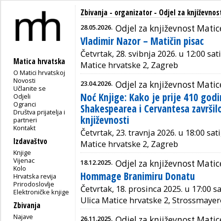
Zbivanja - organizator - Odjel za književno
28.05.2026.
Odjel za književnost Matic
Vladimir Nazor – Matičin pisac
Četvrtak, 28. svibnja 2026. u 12:00 sat
Matica hrvatska
Matice hrvatske 2, Zagreb
O Matici hrvatskoj
Novosti
23.04.2026.
Odjel za književnost Matic
Učlanite se
Noć Knjige: Kako je prije 410 god
Odjeli
Ogranci
Shakespearea i Cervantesa završil
Društva prijatelja i
književnosti
partneri
Kontakt
Četvrtak, 23. travnja 2026. u 18:00 sat
Izdavaštvo
Matice hrvatske 2, Zagreb
Knjige
Vijenac
18.12.2025.
Odjel za književnost Matic
Kolo
Hommage Branimiru Donatu
Hrvatska revija
Prirodoslovlje
Četvrtak, 18. prosinca 2025. u 17:00 s
Elektroničke knjige
Ulica Matice hrvatske 2, Strossmayer
Zbivanja
Najave
26.11.2025.
Odjel za književnost Matic