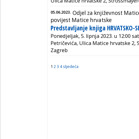
Ulica Matice hrvatske 2, Strossmayer
05.06.2023.
Odjel za književnost Matic
povijest Matice hrvatske
Predstavljanje knjiga HRVATSKO-
Ponedjeljak, 5. lipnja 2023. u 12:00 sa
Petričevića, Ulica Matice hrvatske 2,
Zagreb
1
2
3
4
sljedeća