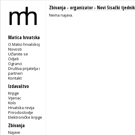
Zbivanja - organizator - Novi Sisački tjednik
Nema najava.
Matica hrvatska
O Matici hrvatskoj
Novosti
Učlanite se
Odjeli
Ogranci
Društva prijatelja i
partneri
Kontakt
Izdavaštvo
Knjige
Vijenac
Kolo
Hrvatska revija
Prirodoslovlje
Elektroničke knjige
Zbivanja
Najave