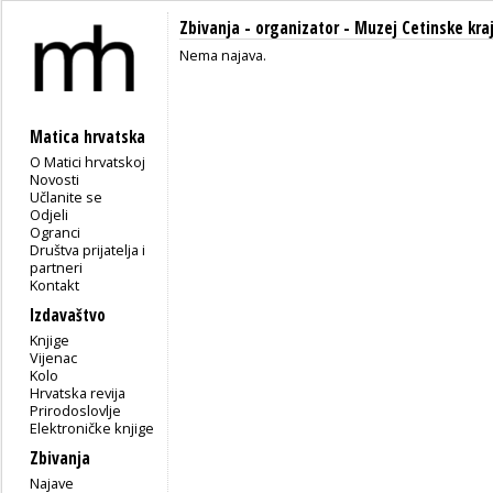
Zbivanja - organizator - Muzej Cetinske kraj
Nema najava.
Matica hrvatska
O Matici hrvatskoj
Novosti
Učlanite se
Odjeli
Ogranci
Društva prijatelja i
partneri
Kontakt
Izdavaštvo
Knjige
Vijenac
Kolo
Hrvatska revija
Prirodoslovlje
Elektroničke knjige
Zbivanja
Najave