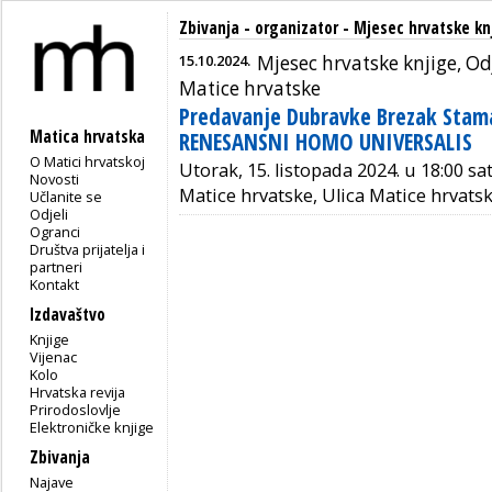
Zbivanja - organizator - Mjesec hrvatske kn
15.10.2024.
Mjesec hrvatske knjige, Od
Matice hrvatske
Predavanje Dubravke Brezak Sta
Matica hrvatska
RENESANSNI HOMO UNIVERSALIS
O Matici hrvatskoj
Utorak, 15. listopada 2024. u 18:00 sa
Novosti
Matice hrvatske, Ulica Matice hrvats
Učlanite se
Odjeli
Ogranci
Društva prijatelja i
partneri
Kontakt
Izdavaštvo
Knjige
Vijenac
Kolo
Hrvatska revija
Prirodoslovlje
Elektroničke knjige
Zbivanja
Najave