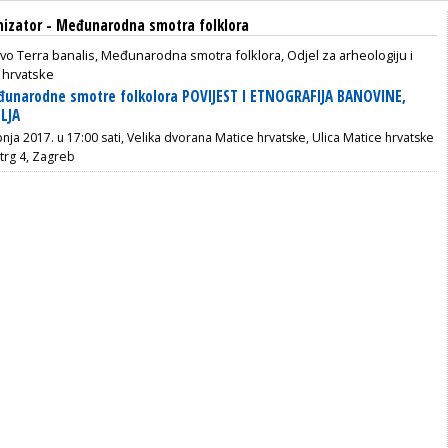
nizator - Međunarodna smotra folklora
vo Terra banalis, Međunarodna smotra folklora, Odjel za arheologiju i
 hrvatske
eđunarodne smotre folkolora POVIJEST I ETNOGRAFIJA BANOVINE,
LJA
pnja 2017. u 17:00 sati, Velika dvorana Matice hrvatske, Ulica Matice hrvatske
trg 4, Zagreb