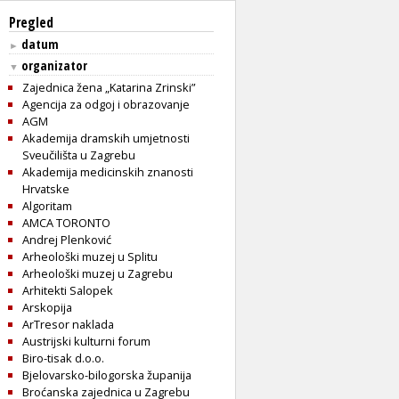
Pregled
datum
►
organizator
▼
Zajednica žena „Katarina Zrinski”
Agencija za odgoj i obrazovanje
AGM
Akademija dramskih umjetnosti
Sveučilišta u Zagrebu
Akademija medicinskih znanosti
Hrvatske
Algoritam
AMCA TORONTO
Andrej Plenković
Arheološki muzej u Splitu
Arheološki muzej u Zagrebu
Arhitekti Salopek
Arskopija
ArTresor naklada
Austrijski kulturni forum
Biro-tisak d.o.o.
Bjelovarsko-bilogorska županija
Broćanska zajednica u Zagrebu