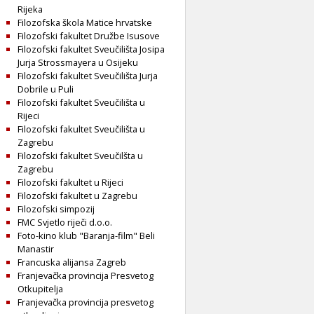
Rijeka
Filozofska škola Matice hrvatske
Filozofski fakultet Družbe Isusove
Filozofski fakultet Sveučilišta Josipa
Jurja Strossmayera u Osijeku
Filozofski fakultet Sveučilišta Jurja
Dobrile u Puli
Filozofski fakultet Sveučilišta u
Rijeci
Filozofski fakultet Sveučilišta u
Zagrebu
Filozofski fakultet Sveučilšta u
Zagrebu
Filozofski fakultet u Rijeci
Filozofski fakultet u Zagrebu
Filozofski simpozij
FMC Svjetlo riječi d.o.o.
Foto-kino klub "Baranja-film" Beli
Manastir
Francuska alijansa Zagreb
Franjevačka provincija Presvetog
Otkupitelja
Franjevačka provincija presvetog