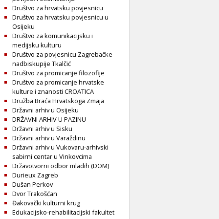
Društvo za hrvatsku povjesnicu
Društvo za hrvatsku povjesnicu u
Osijeku
Društvo za komunikacijsku i
medijsku kulturu
Društvo za povjesnicu Zagrebačke
nadbiskupije Tkalčić
Društvo za promicanje filozofije
Društvo za promicanje hrvatske
kulture i znanosti CROATICA
Družba Braća Hrvatskoga Zmaja
Državni arhiv u Osijeku
DRŽAVNI ARHIV U PAZINU
Državni arhiv u Sisku
Državni arhiv u Varaždinu
Državni arhiv u Vukovaru-arhivski
sabirni centar u Vinkovcima
Državotvorni odbor mladih (DOM)
Durieux Zagreb
Dušan Perkov
Dvor Trakošćan
Đakovački kulturni krug
Edukacijsko-rehabilitacijski fakultet