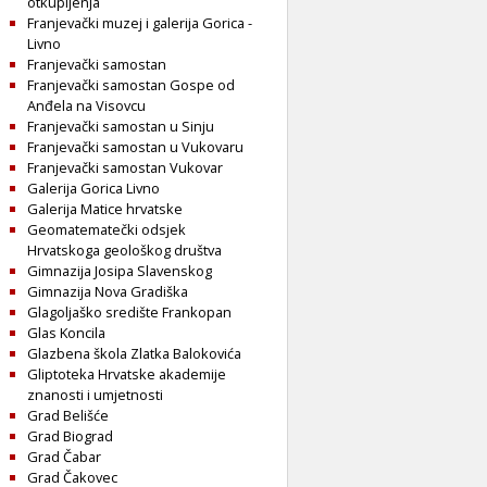
otkupljenja
Franjevački muzej i galerija Gorica -
Livno
Franjevački samostan
Franjevački samostan Gospe od
Anđela na Visovcu
Franjevački samostan u Sinju
Franjevački samostan u Vukovaru
Franjevački samostan Vukovar
Galerija Gorica Livno
Galerija Matice hrvatske
Geomatematečki odsjek
Hrvatskoga geološkog društva
Gimnazija Josipa Slavenskog
Gimnazija Nova Gradiška
Glagoljaško središte Frankopan
Glas Koncila
Glazbena škola Zlatka Balokovića
Gliptoteka Hrvatske akademije
znanosti i umjetnosti
Grad Belišće
Grad Biograd
Grad Čabar
Grad Čakovec