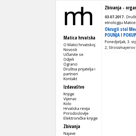
Zbivanja - orga
03.07.2017.
Društ
etnologiju Matice
Okrugli stol M
POUNJA I POKUP
Matica hrvatska
Ponedjeljak, 3. sr
O Matici hrvatskoj
2, Strossmayerov 
Novosti
Učlanite se
Odjeli
Ogranci
Društva prijatelja i
partneri
Kontakt
Izdavaštvo
Knjige
Vijenac
Kolo
Hrvatska revija
Prirodoslovlje
Elektroničke knjige
Zbivanja
Najave