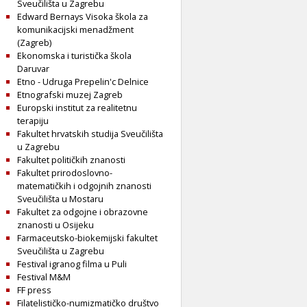
Sveučilišta u Zagrebu
Edward Bernays Visoka škola za
komunikacijski menadžment
(Zagreb)
Ekonomska i turistička škola
Daruvar
Etno - Udruga Prepelin'c Delnice
Etnografski muzej Zagreb
Europski institut za realitetnu
terapiju
Fakultet hrvatskih studija Sveučilišta
u Zagrebu
Fakultet političkih znanosti
Fakultet prirodoslovno-
matematičkih i odgojnih znanosti
Sveučilišta u Mostaru
Fakultet za odgojne i obrazovne
znanosti u Osijeku
Farmaceutsko-biokemijski fakultet
Sveučilišta u Zagrebu
Festival igranog filma u Puli
Festival M&M
FF press
Filatelističko-numizmatičko društvo