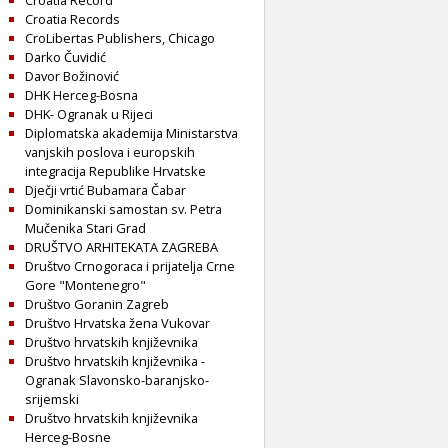
Croatia Record
Croatia Records
CroLibertas Publishers, Chicago
Darko Čuvidić
Davor Božinović
DHK Herceg-Bosna
DHK- Ogranak u Rijeci
Diplomatska akademija Ministarstva
vanjskih poslova i europskih
integracija Republike Hrvatske
Dječji vrtić Bubamara Čabar
Dominikanski samostan sv. Petra
Mučenika Stari Grad
DRUŠTVO ARHITEKATA ZAGREBA
Društvo Crnogoraca i prijatelja Crne
Gore "Montenegro"
Društvo Goranin Zagreb
Društvo Hrvatska žena Vukovar
Društvo hrvatskih književnika
Društvo hrvatskih književnika -
Ogranak Slavonsko-baranjsko-
srijemski
Društvo hrvatskih književnika
Herceg-Bosne