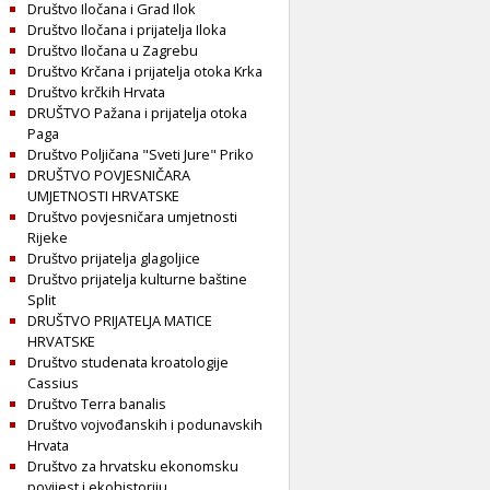
Društvo Iločana i Grad Ilok
Društvo Iločana i prijatelja Iloka
Društvo Iločana u Zagrebu
Društvo Krčana i prijatelja otoka Krka
Društvo krčkih Hrvata
DRUŠTVO Pažana i prijatelja otoka
Paga
Društvo Poljičana "Sveti Jure" Priko
DRUŠTVO POVJESNIČARA
UMJETNOSTI HRVATSKE
Društvo povjesničara umjetnosti
Rijeke
Društvo prijatelja glagoljice
Društvo prijatelja kulturne baštine
Split
DRUŠTVO PRIJATELJA MATICE
HRVATSKE
Društvo studenata kroatologije
Cassius
Društvo Terra banalis
Društvo vojvođanskih i podunavskih
Hrvata
Društvo za hrvatsku ekonomsku
povijest i ekohistoriju