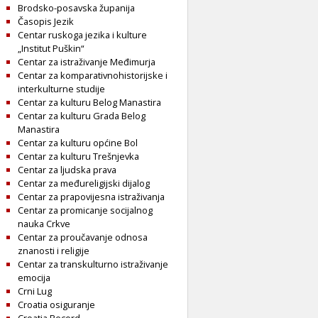
Brodsko-posavska županija
Časopis Jezik
Centar ruskoga jezika i kulture
„Institut Puškin“
Centar za istraživanje Međimurja
Centar za komparativnohistorijske i
interkulturne studije
Centar za kulturu Belog Manastira
Centar za kulturu Grada Belog
Manastira
Centar za kulturu općine Bol
Centar za kulturu Trešnjevka
Centar za ljudska prava
Centar za međureligijski dijalog
Centar za prapovijesna istraživanja
Centar za promicanje socijalnog
nauka Crkve
Centar za proučavanje odnosa
znanosti i religije
Centar za transkulturno istraživanje
emocija
Crni Lug
Croatia osiguranje