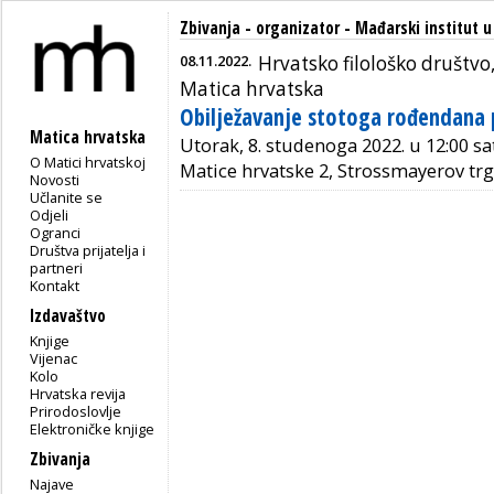
Zbivanja - organizator - Mađarski institut 
08.11.2022.
Hrvatsko filološko društvo
Matica hrvatska
Obilježavanje stotoga rođendana 
Matica hrvatska
Utorak, 8. studenoga 2022. u 12:00 sat
O Matici hrvatskoj
Matice hrvatske 2, Strossmayerov trg
Novosti
Učlanite se
Odjeli
Ogranci
Društva prijatelja i
partneri
Kontakt
Izdavaštvo
Knjige
Vijenac
Kolo
Hrvatska revija
Prirodoslovlje
Elektroničke knjige
Zbivanja
Najave