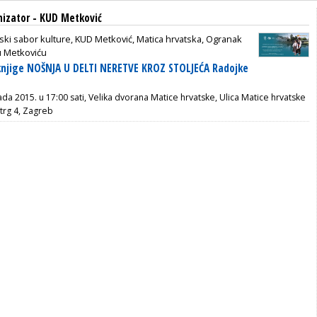
nizator - KUD Metković
ski sabor kulture, KUD Metković, Matica hrvatska, Ogranak
u Metkoviću
 knjige NOŠNJA U DELTI NERETVE KROZ STOLJEĆA Radojke
ada 2015. u 17:00 sati, Velika dvorana Matice hrvatske, Ulica Matice hrvatske
trg 4, Zagreb