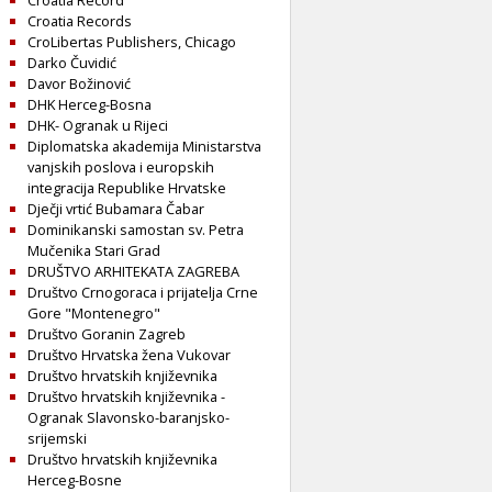
Croatia Record
Croatia Records
CroLibertas Publishers, Chicago
Darko Čuvidić
Davor Božinović
DHK Herceg-Bosna
DHK- Ogranak u Rijeci
Diplomatska akademija Ministarstva
vanjskih poslova i europskih
integracija Republike Hrvatske
Dječji vrtić Bubamara Čabar
Dominikanski samostan sv. Petra
Mučenika Stari Grad
DRUŠTVO ARHITEKATA ZAGREBA
Društvo Crnogoraca i prijatelja Crne
Gore "Montenegro"
Društvo Goranin Zagreb
Društvo Hrvatska žena Vukovar
Društvo hrvatskih književnika
Društvo hrvatskih književnika -
Ogranak Slavonsko-baranjsko-
srijemski
Društvo hrvatskih književnika
Herceg-Bosne