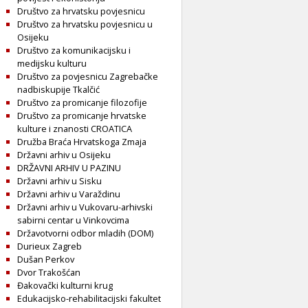
Društvo za hrvatsku povjesnicu
Društvo za hrvatsku povjesnicu u
Osijeku
Društvo za komunikacijsku i
medijsku kulturu
Društvo za povjesnicu Zagrebačke
nadbiskupije Tkalčić
Društvo za promicanje filozofije
Društvo za promicanje hrvatske
kulture i znanosti CROATICA
Družba Braća Hrvatskoga Zmaja
Državni arhiv u Osijeku
DRŽAVNI ARHIV U PAZINU
Državni arhiv u Sisku
Državni arhiv u Varaždinu
Državni arhiv u Vukovaru-arhivski
sabirni centar u Vinkovcima
Državotvorni odbor mladih (DOM)
Durieux Zagreb
Dušan Perkov
Dvor Trakošćan
Đakovački kulturni krug
Edukacijsko-rehabilitacijski fakultet