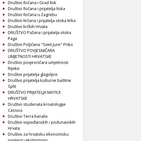
Društvo Iločana i Grad Ilok
Društvo Iločana i prijatelja Iloka
Društvo Iločana u Zagrebu
Društvo Krčana i prijatelja otoka Krka
Društvo krčkih Hrvata
DRUŠTVO Pažana i prijatelja otoka
Paga
Društvo Poljičana "Sveti Jure" Priko
DRUŠTVO POVJESNIČARA
UMJETNOSTI HRVATSKE
Društvo povjesničara umjetnosti
Rijeke
Društvo prijatelja glagoljice
Društvo prijatelja kulturne baštine
Split
DRUŠTVO PRIJATELJA MATICE
HRVATSKE
Društvo studenata kroatologije
Cassius
Društvo Terra banalis
Društvo vojvođanskih i podunavskih
Hrvata
Društvo za hrvatsku ekonomsku
povijest i ekohistoriju