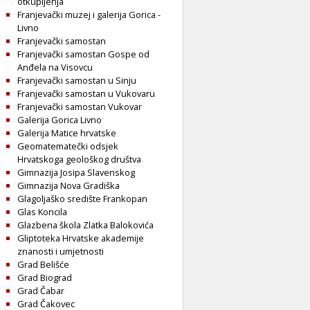
otkupljenja
Franjevački muzej i galerija Gorica -
Livno
Franjevački samostan
Franjevački samostan Gospe od
Anđela na Visovcu
Franjevački samostan u Sinju
Franjevački samostan u Vukovaru
Franjevački samostan Vukovar
Galerija Gorica Livno
Galerija Matice hrvatske
Geomatematečki odsjek
Hrvatskoga geološkog društva
Gimnazija Josipa Slavenskog
Gimnazija Nova Gradiška
Glagoljaško središte Frankopan
Glas Koncila
Glazbena škola Zlatka Balokovića
Gliptoteka Hrvatske akademije
znanosti i umjetnosti
Grad Belišće
Grad Biograd
Grad Čabar
Grad Čakovec