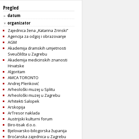
Pregled
datum
►
organizator
▼
Zajednica žena „Katarina Zrinski”
Agencija za odgoj i obrazovanje
AGM
Akademija dramskih umjetnosti
Sveučilišta u Zagrebu
Akademija medicinskih znanosti
Hrvatske
Algoritam
AMCA TORONTO
Andrej Plenković
Arheološki muzej u Splitu
Arheološki muzej u Zagrebu
Arhitekti Salopek
Arskopija
ArTresor naklada
Austrijski kulturni forum
Biro-tisak d.o.o.
Bjelovarsko-bilogorska županija
Broćanska zajednica u Zagrebu