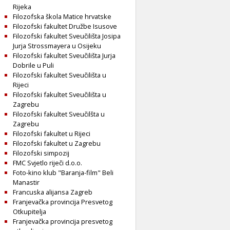
Rijeka
Filozofska škola Matice hrvatske
Filozofski fakultet Družbe Isusove
Filozofski fakultet Sveučilišta Josipa
Jurja Strossmayera u Osijeku
Filozofski fakultet Sveučilišta Jurja
Dobrile u Puli
Filozofski fakultet Sveučilišta u
Rijeci
Filozofski fakultet Sveučilišta u
Zagrebu
Filozofski fakultet Sveučilšta u
Zagrebu
Filozofski fakultet u Rijeci
Filozofski fakultet u Zagrebu
Filozofski simpozij
FMC Svjetlo riječi d.o.o.
Foto-kino klub "Baranja-film" Beli
Manastir
Francuska alijansa Zagreb
Franjevačka provincija Presvetog
Otkupitelja
Franjevačka provincija presvetog