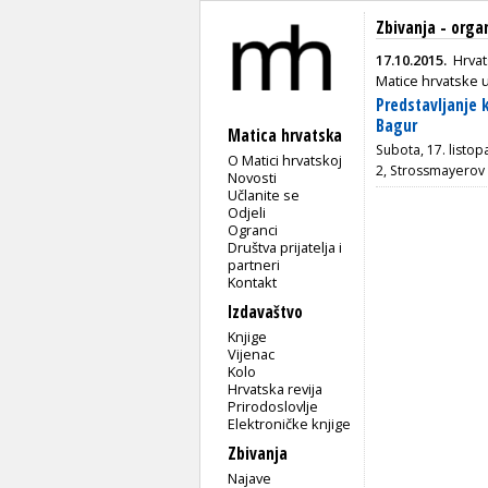
Zbivanja - orga
17.10.2015.
Hrvat
Matice hrvatske 
Predstavljanje
Bagur
Matica hrvatska
Subota, 17. listop
O Matici hrvatskoj
2, Strossmayerov 
Novosti
Učlanite se
Odjeli
Ogranci
Društva prijatelja i
partneri
Kontakt
Izdavaštvo
Knjige
Vijenac
Kolo
Hrvatska revija
Prirodoslovlje
Elektroničke knjige
Zbivanja
Najave