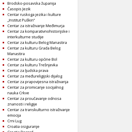
Brodsko-posavska županija
Časopis Jezik
Centar ruskoga jezika i kulture
„Institut Puškin“
Centar za istraživanje Međimurja
Centar za komparativnohistorijske i
interkulturne studije
Centar za kulturu Belog Manastira
Centar za kulturu Grada Belog
Manastira
Centar za kulturu općine Bol
Centar za kulturu Trešnjevka
Centar za ljudska prava
Centar za međureligijski dijalog
Centar za prapovijesna istraživanja
Centar za promicanje socijalnog
nauka Crkve
Centar za proučavanje odnosa
znanosti i religije
Centar za transkulturno istraživanje
emocija
Crni Lug
Croatia osiguranje