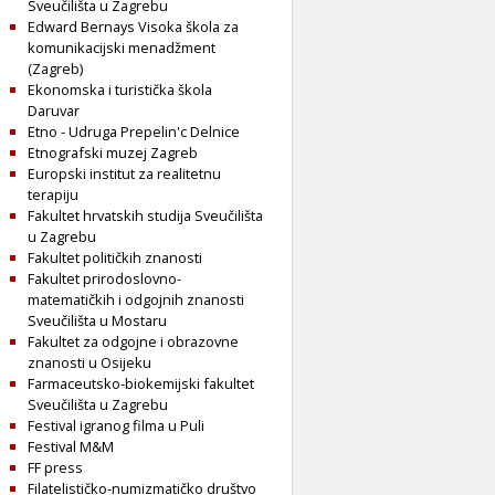
Sveučilišta u Zagrebu
Edward Bernays Visoka škola za
komunikacijski menadžment
(Zagreb)
Ekonomska i turistička škola
Daruvar
Etno - Udruga Prepelin'c Delnice
Etnografski muzej Zagreb
Europski institut za realitetnu
terapiju
Fakultet hrvatskih studija Sveučilišta
u Zagrebu
Fakultet političkih znanosti
Fakultet prirodoslovno-
matematičkih i odgojnih znanosti
Sveučilišta u Mostaru
Fakultet za odgojne i obrazovne
znanosti u Osijeku
Farmaceutsko-biokemijski fakultet
Sveučilišta u Zagrebu
Festival igranog filma u Puli
Festival M&M
FF press
Filatelističko-numizmatičko društvo