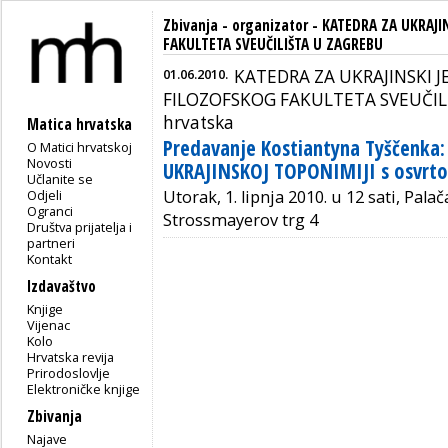
Zbivanja - organizator - KATEDRA ZA UKRAJI
FAKULTETA SVEUČILIŠTA U ZAGREBU
01.06.2010.
KATEDRA ZA UKRAJINSKI J
FILOZOFSKOG FAKULTETA SVEUČILI
hrvatska
Matica hrvatska
Predavanje Kostiantyna Tyščenka
O Matici hrvatskoj
Novosti
UKRAJINSKOJ TOPONIMIJI s osvrto
Učlanite se
Odjeli
Utorak, 1. lipnja 2010. u 12 sati, Pal
Ogranci
Strossmayerov trg 4
Društva prijatelja i
partneri
Kontakt
Izdavaštvo
Knjige
Vijenac
Kolo
Hrvatska revija
Prirodoslovlje
Elektroničke knjige
Zbivanja
Najave