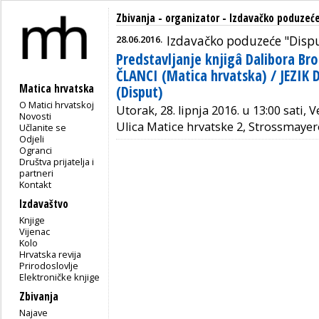
Zbivanja - organizator - Izdavačko poduzeć
28.06.2016.
Izdavačko poduzeće "Dispu
Predstavljanje knjigâ Dalibora Br
ČLANCI (Matica hrvatska) / JEZIK
Matica hrvatska
(Disput)
O Matici hrvatskoj
Utorak, 28. lipnja 2016. u 13:00 sati,
Novosti
Ulica Matice hrvatske 2, Strossmayer
Učlanite se
Odjeli
Ogranci
Društva prijatelja i
partneri
Kontakt
Izdavaštvo
Knjige
Vijenac
Kolo
Hrvatska revija
Prirodoslovlje
Elektroničke knjige
Zbivanja
Najave