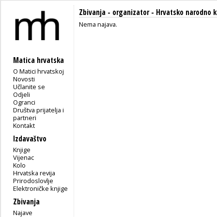
Zbivanja - organizator - Hrvatsko narodno k
Nema najava.
Matica hrvatska
O Matici hrvatskoj
Novosti
Učlanite se
Odjeli
Ogranci
Društva prijatelja i
partneri
Kontakt
Izdavaštvo
Knjige
Vijenac
Kolo
Hrvatska revija
Prirodoslovlje
Elektroničke knjige
Zbivanja
Najave